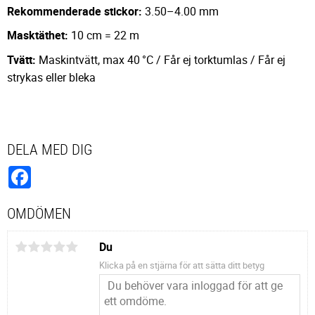
Rekommenderade stickor:
3.50–4.00 mm
Masktäthet:
10 cm = 22 m
Tvätt:
Maskintvätt, max 40 °C / Får ej torktumlas / Får ej
strykas eller bleka
DELA MED DIG
Facebook
OMDÖMEN
Du
Klicka på en stjärna för att sätta ditt betyg