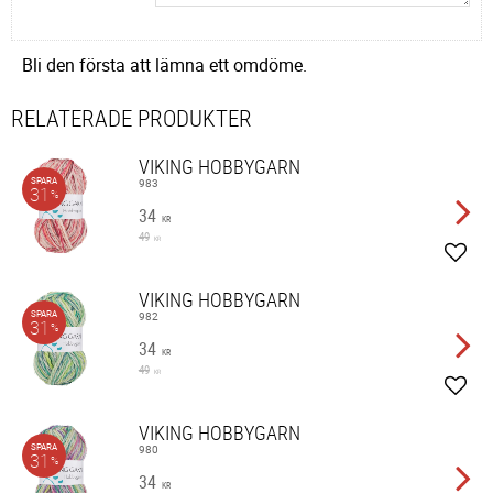
Bli den första att lämna ett omdöme.
RELATERADE PRODUKTER
VIKING HOBBYGARN
SPARA
983
31
%
34
KR
49
KR
Lägg 
VIKING HOBBYGARN
SPARA
982
31
%
34
KR
49
KR
Lägg 
VIKING HOBBYGARN
SPARA
980
31
%
34
KR