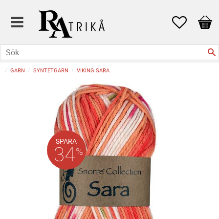
Favoriter
Kund
GARN
SYNTETGARN
VIKING SARA
SPARA
34
%