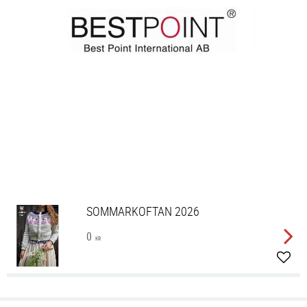
SOMMARKOFTAN 2026
0
KR
Lägg 