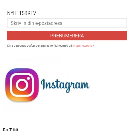
NYHETSBREV
PRENUMERERA
Dina personuppgifter behandlas i enlighet med vår
integritetspolicy
.
Ra-Trikå