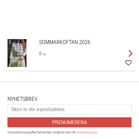
SOMMARKOFTAN 2026
0
KR
Lägg 
NYHETSBREV
PRENUMERERA
Dina personuppgifter behandlas i enlighet med vår
integritetspolicy
.