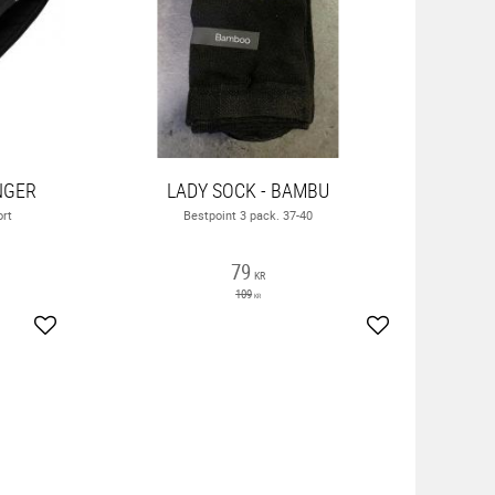
NGER
LADY SOCK - BAMBU
ort
Bestpoint 3 pack. 37-40
79
KR
109
KR
Lägg till i favoriter
Lägg till i favor