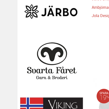
Ambjörna
Jola Desi
SPARA
19
%