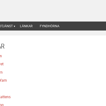
DTJÄNST
LÄNKAR
FYNDHÖRNA
AR
rn
ret
rn
Yarn
attens
gg