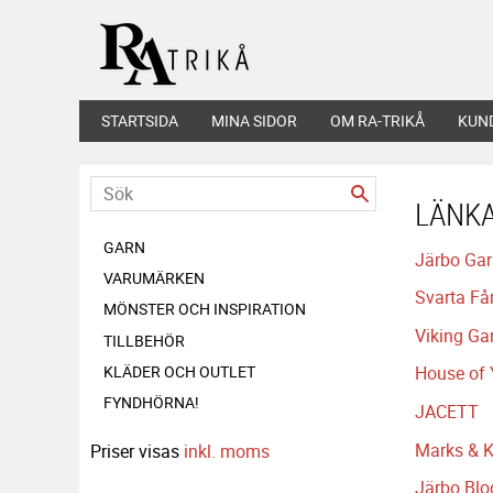
STARTSIDA
MINA SIDOR
OM RA-TRIKÅ
KUN
LÄNK
GARN
Järbo Ga
VARUMÄRKEN
Svarta Få
MÖNSTER OCH INSPIRATION
Viking Ga
TILLBEHÖR
KLÄDER OCH OUTLET
House of 
FYNDHÖRNA!
JACETT
Marks & K
Priser visas
inkl. moms
Järbo Blo