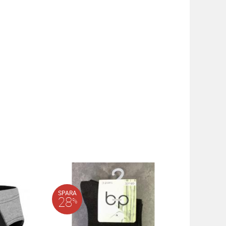
SPARA
28
%