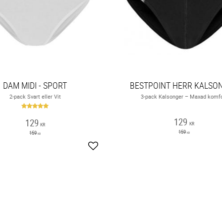
DAM MIDI - SPORT
BESTPOINT HERR KALSO
2-pack Svart eller Vit
3-pack Kalsonger – Maxad komf
129
129
KR
KR
159
159
KR
KR
Lägg till i favoriter