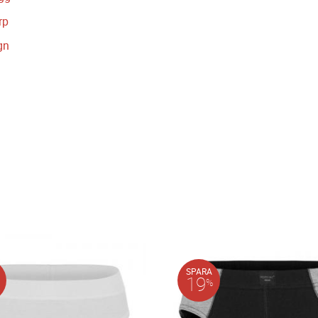
rp
gn
SPARA
19
%