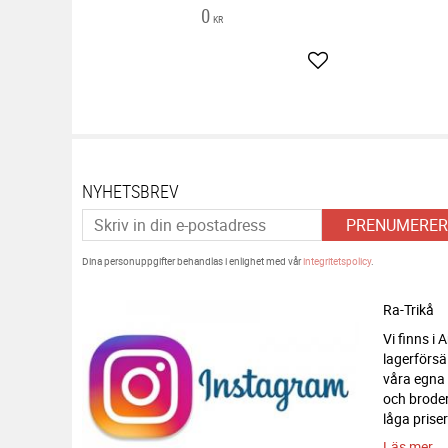
0
KR
Lägg till i favoriter
NYHETSBREV
PRENUMERER
Dina personuppgifter behandlas i enlighet med vår
integritetspolicy
.
Ra-Trikå
Vi finns i
lagerförsä
våra egna
och broderi
låga priser
Läs mer