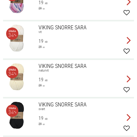
19
KR
29
KR
Lägg 
VIKING SNORRE SARA
SPARA
vit
34
%
19
KR
29
KR
Lägg 
VIKING SNORRE SARA
SPARA
naturvit
34
%
19
KR
29
KR
Lägg 
VIKING SNORRE SARA
SPARA
svart
34
%
19
KR
29
KR
Lägg 