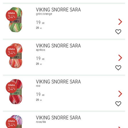
VIKING SNORRE SARA
SPARA
grön/orange
34
%
19
KR
29
KR
Lägg 
VIKING SNORRE SARA
SPARA
aprikos
34
%
19
KR
29
KR
Lägg 
VIKING SNORRE SARA
SPARA
röd
34
%
19
KR
29
KR
Lägg 
VIKING SNORRE SARA
SPARA
rosa/lila
34
%