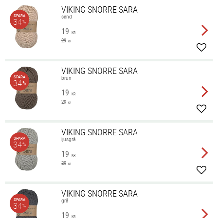
VIKING SNORRE SARA
SPARA
sand
34
%
19
KR
29
KR
Lägg 
VIKING SNORRE SARA
SPARA
brun
34
%
19
KR
29
KR
Lägg 
VIKING SNORRE SARA
SPARA
ljusgrå
34
%
19
KR
29
KR
Lägg 
VIKING SNORRE SARA
SPARA
grå
34
%
19
KR