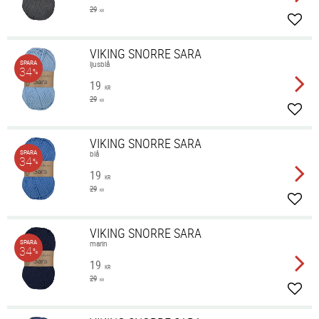
29
KR
Lägg 
VIKING SNORRE SARA
SPARA
ljusblå
34
%
19
KR
29
KR
Lägg 
VIKING SNORRE SARA
SPARA
blå
34
%
19
KR
29
KR
Lägg 
VIKING SNORRE SARA
SPARA
marin
34
%
19
KR
29
KR
Lägg 