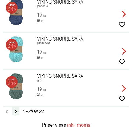
VIKING SNORRE SARA
SPARA
jeansblå
34
%
19
KR
29
KR
Lägg 
VIKING SNORRE SARA
SPARA
ljus turkos
34
%
19
KR
29
KR
Lägg 
VIKING SNORRE SARA
SPARA
grön
34
%
19
KR
29
KR
Lägg 
1–
20
av
27
Priser visas
inkl. moms