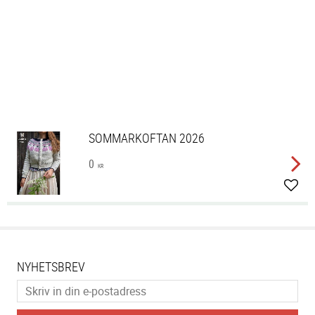
SOMMARKOFTAN 2026
0
KR
Lägg 
NYHETSBREV