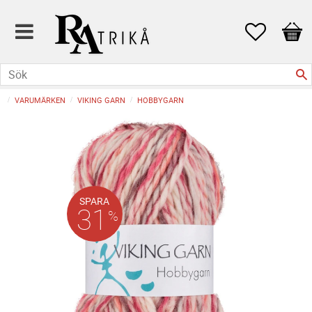
Favoriter
Kund
VARUMÄRKEN
VIKING GARN
HOBBYGARN
SPARA
31
%