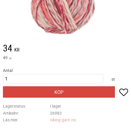
Nedsatt pris:
34
KR
Ordinarie pris:
49
KR
Antal
st
L
KÖP
Lagerstatus
I lager
Artikelnr
26983
Läs mer
viking-garn.no