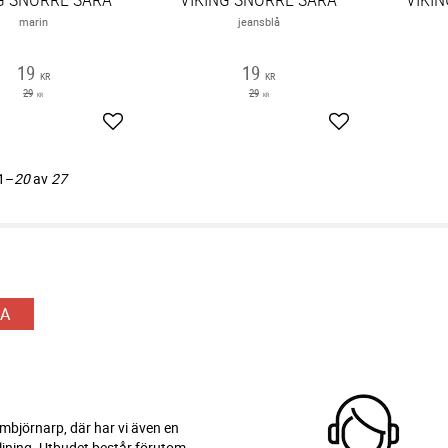
marin
jeansblå
19
19
KR
KR
29
29
KR
KR
Lägg till i favoriter
Lägg till i favori
1–
20
av
27
A
 Ambjörnarp, där har vi även en
ljning. Utbudet består förutom