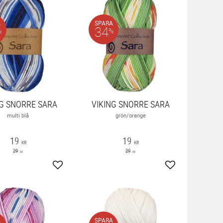
A
SPARA
34
%
%
NG SNORRE SARA
VIKING SNORRE SARA
multi blå
grön/orange
19
19
KR
KR
29
29
KR
KR
ter
Lägg till i favoriter
Lägg till i favor
A
SPARA