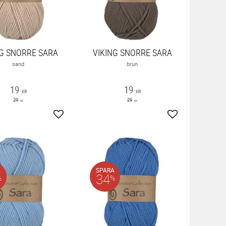
NG SNORRE SARA
VIKING SNORRE SARA
sand
brun
19
19
KR
KR
29
29
KR
KR
ter
Lägg till i favoriter
Lägg till i favor
A
SPARA
34
%
%