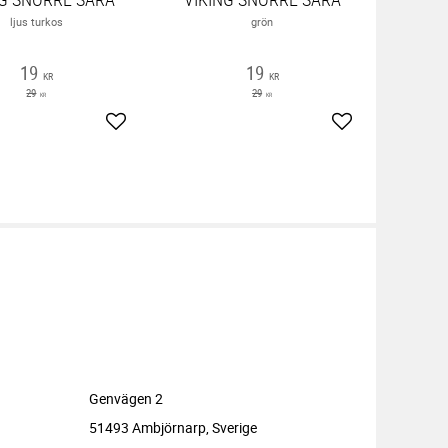
ljus turkos
grön
19
19
KR
KR
29
29
KR
KR
ter
Lägg till i favoriter
Lägg till i favor
Genvägen 2
51493 Ambjörnarp, Sverige