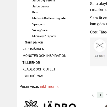
Järbo Big Verona
Sara akrylg
Järbo Junior
i maskin u
Kim
Sara är et
Marks & Kattens Piggelen
kan göra a
Spargarn
Viking Sara
Obs: Färge
Miniakryl 10-pack
Garn på kon
VARUMÄRKEN
MÖNSTER OCH INSPIRATION
TILLBEHÖR
KLÄDER OCH OUTLET
FYNDHÖRNA!
Priser visas
inkl. moms