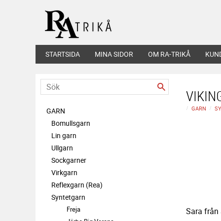
STARTSIDA
MINA SIDOR
OM RA-TRIKÅ
KUN
VIKIN
GARN
S
GARN
Bomullsgarn
Lin garn
Ullgarn
Sockgarner
Virkgarn
Reflexgarn (Rea)
NU 
Syntetgarn
Freja
Sara från 