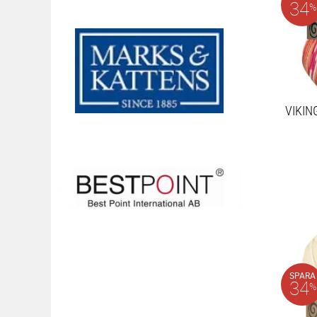
34
%
VIKIN
SPARA
34
%