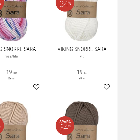
34
%
%
NG SNORRE SARA
VIKING SNORRE SARA
rosa/lila
vit
19
19
KR
KR
29
29
KR
KR
ter
Lägg till i favoriter
Lägg till i favor
A
SPARA
34
%
%