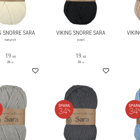
G SNORRE SARA
VIKING SNORRE SARA
VIKI
naturvit
svart
19
19
KR
KR
29
29
KR
KR
Lägg till i favoriter
Lägg till i favori
SPARA
SPAR
34
34
%