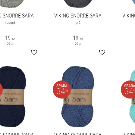
G SNORRE SARA
VIKING SNORRE SARA
VIKI
ljusgrå
grå
19
19
KR
KR
29
29
KR
KR
Lägg till i favoriter
Lägg till i favori
SPARA
SPAR
34
34
%
G SNORRE SARA
VIKING SNORRE SARA
VIKI