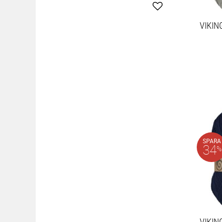
Lägg till i favoriter
VIKIN
SPARA
34
%
VIKIN