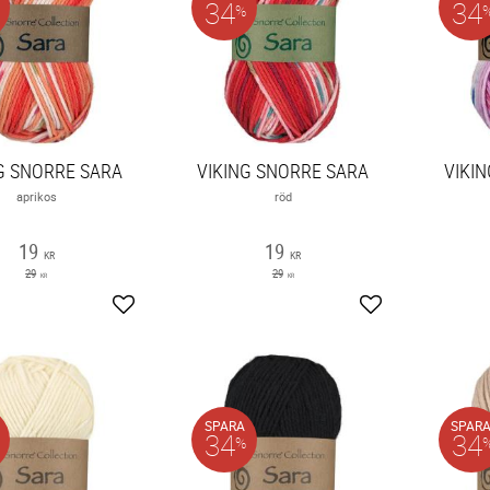
34
34
%
G SNORRE SARA
VIKING SNORRE SARA
VIKI
aprikos
röd
19
19
KR
KR
29
29
KR
KR
Lägg till i favoriter
Lägg till i favori
SPARA
SPAR
34
34
%