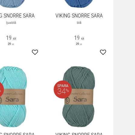
NG SNORRE SARA
VIKING SNORRE SARA
ljusblå
blå
19
19
KR
KR
29
29
KR
KR
ter
Lägg till i favoriter
Lägg till i favor
A
SPARA
34
%
%
NG SNORRE SARA
VIKING SNORRE SARA