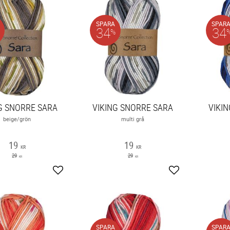
SPARA
SPAR
34
34
%
G SNORRE SARA
VIKING SNORRE SARA
VIKI
beige/grön
multi grå
19
19
KR
KR
29
29
KR
KR
Lägg till i favoriter
Lägg till i favori
SPARA
SPAR