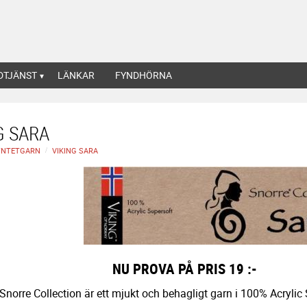
DTJÄNST
LÄNKAR
FYNDHÖRNA
G SARA
YNTETGARN
VIKING SARA
PROVA PÅ PRIS 19 :-
Snorre Collection är ett mjukt och behagligt garn i 100% Acrylic 