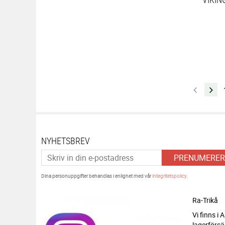
NYHETSBREV
PRENUMERER
Dina personuppgifter behandlas i enlighet med vår
integritetspolicy
.
Ra-Trikå
Vi finns i
lagerförsä