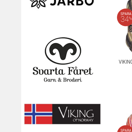
SPARA
34
%
VIKIN
SPARA