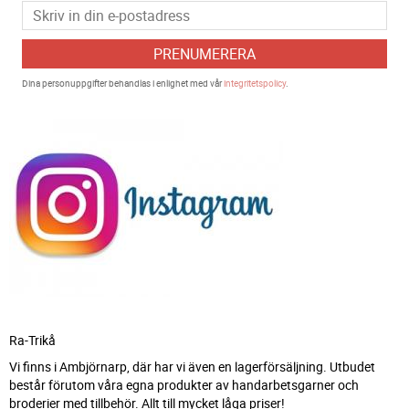
PRENUMERERA
Dina personuppgifter behandlas i enlighet med vår
integritetspolicy
.
Ra-Trikå
Vi finns i Ambjörnarp, där har vi även en lagerförsäljning. Utbudet
består förutom våra egna produkter av handarbetsgarner och
broderier med tillbehör. Allt till mycket låga priser!