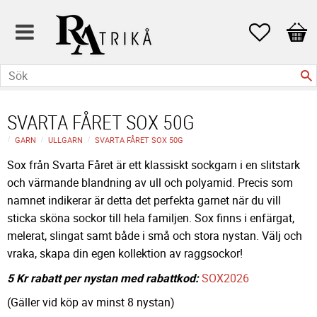
Favoriter
Kund
SVARTA FÅRET SOX 50G
GARN
ULLGARN
SVARTA FÅRET SOX 50G
Sox från Svarta Fåret är ett klassiskt sockgarn i en slitstark
och värmande blandning av ull och polyamid. Precis som
namnet indikerar är detta det perfekta garnet när du vill
sticka sköna sockor till hela familjen. Sox finns i enfärgat,
melerat, slingat samt både i små och stora nystan. Välj och
vraka, skapa din egen kollektion av raggsockor!
5 Kr rabatt per nystan med rabattkod:
SOX2026
(Gäller vid köp av minst 8 nystan)