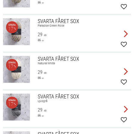
35
KR
Lägg 
SVARTA FÅRET SOX
SPARA
Paradise Green Rose
17
%
29
KR
35
KR
Lägg 
SVARTA FÅRET SOX
SPARA
Natural White
17
%
29
KR
35
KR
Lägg 
SVARTA FÅRET SOX
SPARA
Ljusgrå
17
%
29
KR
35
KR
Lägg 