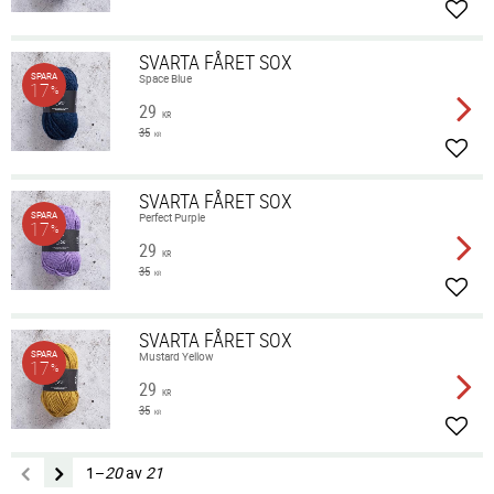
Lägg 
SVARTA FÅRET SOX
SPARA
Space Blue
17
%
29
KR
35
KR
Lägg 
SVARTA FÅRET SOX
SPARA
Perfect Purple
17
%
29
KR
35
KR
Lägg 
SVARTA FÅRET SOX
SPARA
Mustard Yellow
17
%
29
KR
35
KR
Lägg 
1–
20
av
21