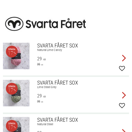
SVARTA FÅRET SOX
SPARA
Natural Lime Candy
17
%
29
KR
35
KR
Lägg 
SVARTA FÅRET SOX
SPARA
Lime Steel Grey
17
%
29
KR
35
KR
Lägg 
SVARTA FÅRET SOX
SPARA
Natural Steel
17
%