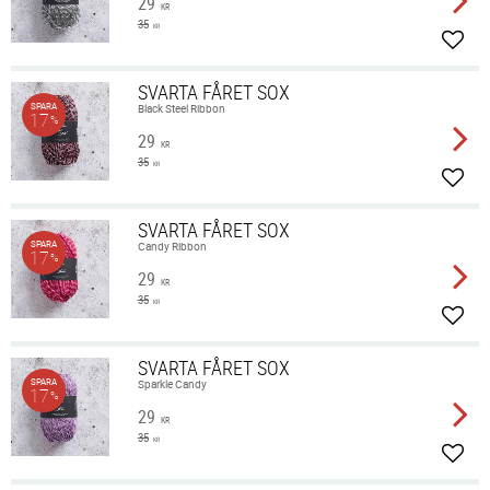
29
KR
35
KR
Lägg 
SVARTA FÅRET SOX
SPARA
Black Steel Ribbon
17
%
29
KR
35
KR
Lägg 
SVARTA FÅRET SOX
SPARA
Candy Ribbon
17
%
29
KR
35
KR
Lägg 
SVARTA FÅRET SOX
SPARA
Sparkle Candy
17
%
29
KR
35
KR
Lägg 