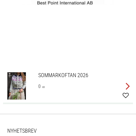
SOMMARKOFTAN 2026
0
KR
Lägg 
NYHETSBREV