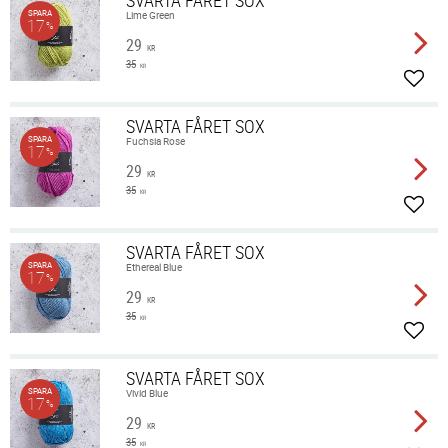
SVARTA FÅRET SOX
SPARA
Lime Green
17
%
29
KR
35
KR
Lägg 
SVARTA FÅRET SOX
SPARA
Fuchsia Rose
17
%
29
KR
35
KR
Lägg 
SVARTA FÅRET SOX
SPARA
Ethereal Blue
17
%
29
KR
35
KR
Lägg 
SVARTA FÅRET SOX
SPARA
Vivid Blue
17
%
29
KR
35
KR