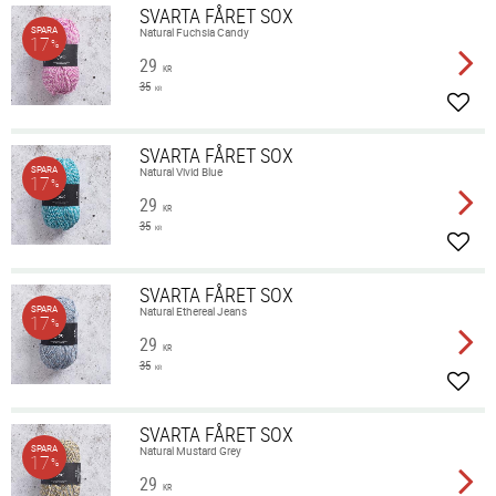
SVARTA FÅRET SOX
SPARA
Natural Fuchsia Candy
17
%
29
KR
35
KR
Lägg 
SVARTA FÅRET SOX
SPARA
Natural Vivid Blue
17
%
29
KR
35
KR
Lägg 
SVARTA FÅRET SOX
SPARA
Natural Ethereal Jeans
17
%
29
KR
35
KR
Lägg 
SVARTA FÅRET SOX
SPARA
Natural Mustard Grey
17
%
29
KR