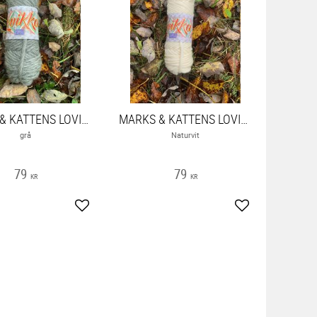
MARKS & KATTENS LOVIKKA
MARKS & KATTENS LOVIKKA
grå
Naturvit
79
79
KR
KR
ter
Lägg till i favoriter
Lägg till i favor