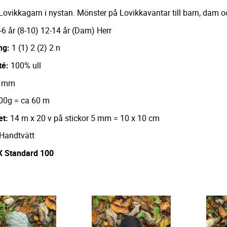
Lovikkagarn i nystan. Mönster på Lovikkavantar till barn, dam oc
-6 år (8-10) 12-14 år (Dam) Herr
ng:
1 (1) 2 (2) 2 n
té:
100% ull
 mm
00g = ca 60 m
et:
14 m x 20 v på stickor 5 mm = 10 x 10 cm
Handtvätt
 Standard 100