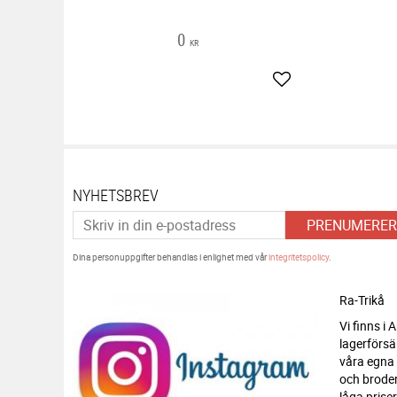
0
KR
Lägg till i favoriter
NYHETSBREV
PRENUMERER
Dina personuppgifter behandlas i enlighet med vår
integritetspolicy
.
Ra-Trikå
Vi finns i
lagerförsä
våra egna
och broderi
låga priser