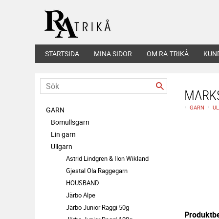
STARTSIDA
MINA SIDOR
OM RA-TRIKÅ
KUN
MARKS
GARN
U
GARN
Bomullsgarn
Lin garn
Ullgarn
Astrid Lindgren & Ilon Wikland
Gjestal Ola Raggegarn
HOUSBAND
Järbo Alpe
Järbo Junior Raggi 50g
Produktbe