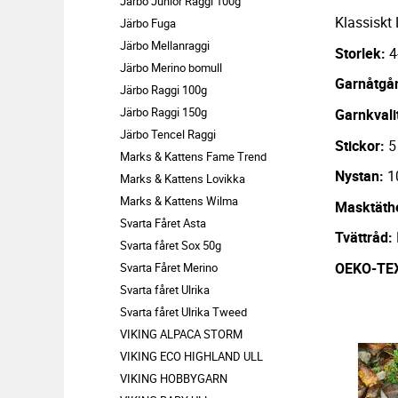
Järbo Junior Raggi 100g
Klassiskt 
Järbo Fuga
Järbo Mellanraggi
Storlek:
4
Järbo Merino bomull
Garnåtgå
Järbo Raggi 100g
Järbo Raggi 150g
Garnkvali
Järbo Tencel Raggi
Stickor:
5
Marks & Kattens Fame Trend
Nystan:
1
Marks & Kattens Lovikka
Marks & Kattens Wilma
Masktäth
Svarta Fåret Asta
Tvättråd:
Svarta fåret Sox 50g
OEKO-TEX
Svarta Fåret Merino
Svarta fåret Ulrika
Svarta fåret Ulrika Tweed
VIKING ALPACA STORM
VIKING ECO HIGHLAND ULL
VIKING HOBBYGARN