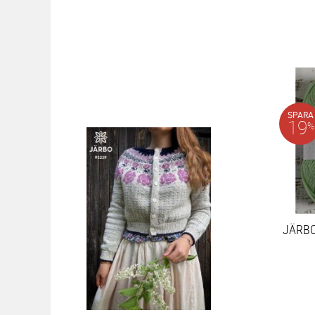
SPARA
19
%
JÄRB