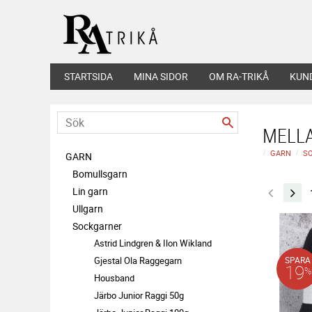
STARTSIDA
MINA SIDOR
OM RA-TRIKÅ
KUN
MELL
GARN
S
GARN
Bomullsgarn
Lin garn
Ullgarn
Sockgarner
Astrid Lindgren & Ilon Wikland
Gjestal Ola Raggegarn
SPARA
19
%
Housband
Järbo Junior Raggi 50g