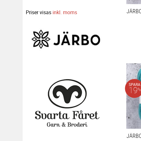
JÄRB
Priser visas
inkl. moms
SPARA
19
%
JÄRB