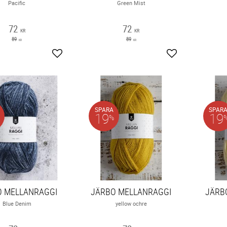
Pacific
Green Mist
72
72
KR
KR
89
89
KR
KR
Lägg till i favoriter
Lägg till i favori
SPARA
SPAR
19
19
%
O MELLANRAGGI
JÄRBO MELLANRAGGI
JÄRB
Blue Denim
yellow ochre