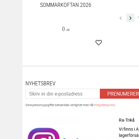
SOMMARKOFTAN 2026
0
KR
Lägg till i favoriter
NYHETSBREV
PRENUMERER
Dina personuppgifter behandlas i enlighet med vår
integritetspolicy
.
Ra-Trikå
Vi finns i
lagerförsä