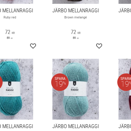
O MELLANRAGGI
JÄRBO MELLANRAGGI
JÄRB
Ruby red
Brown melangé
72
72
KR
KR
89
89
KR
KR
Lägg till i favoriter
Lägg till i favori
SPARA
SPAR
19
19
%
O MELLANRAGGI
JÄRBO MELLANRAGGI
JÄRB