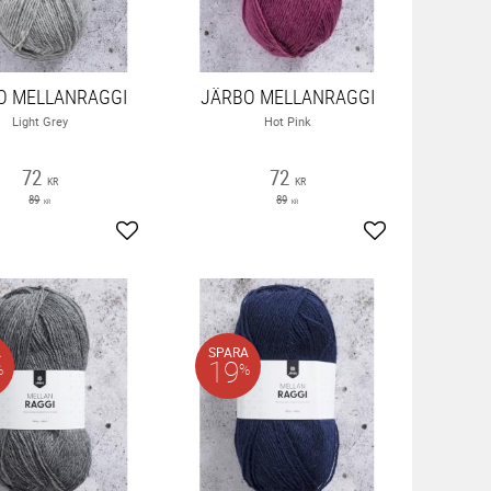
O MELLANRAGGI
JÄRBO MELLANRAGGI
Light Grey
Hot Pink
72
72
KR
KR
89
89
KR
KR
ter
Lägg till i favoriter
Lägg till i favor
A
SPARA
19
%
%