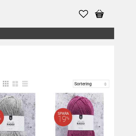
Favoriter
Kundvagn
A
SPARA
19
%
%