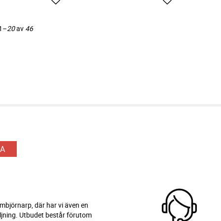
Lägg till i favoriter
Lägg till i favori
1–
20
av
46
A
 Ambjörnarp, där har vi även en
ljning. Utbudet består förutom