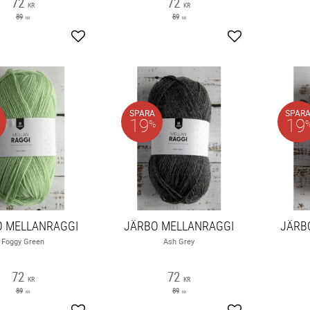
72
72
KR
KR
89
89
KR
KR
Lägg till i favoriter
Lägg till i favori
SPARA
SPAR
19
19
%
O MELLANRAGGI
JÄRBO MELLANRAGGI
JÄRB
Foggy Green
Ash Grey
72
72
KR
KR
89
89
KR
KR