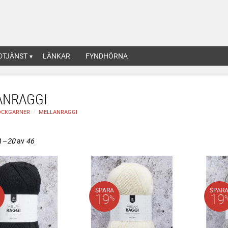
DTJÄNST
LÄNKAR
FYNDHÖRNA
ANRAGGI
OCKGARNER
MELLANRAGGI
1–
20
av
46
SPARA
SPAR
19
19
%