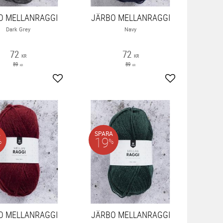
O MELLANRAGGI
JÄRBO MELLANRAGGI
Dark Grey
Navy
72
72
KR
KR
89
89
KR
KR
ter
Lägg till i favoriter
Lägg till i favor
A
SPARA
19
%
%
O MELLANRAGGI
JÄRBO MELLANRAGGI