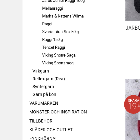
Järbo Junior Raggi 100g
Mellanraggi
Marks & Kattens Wilma
Raggi
JÄRB
Svarta fåret Sox 50 g
Raggi 150 g
Tencel Raggi
Viking Snorre Saga
Viking Sportsragg
Virkgarn
Reflexgarn (Rea)
Syntetgarn
Garn på kon
SPARA
VARUMÄRKEN
19
%
MÖNSTER OCH INSPIRATION
TILLBEHÖR
KLÄDER OCH OUTLET
FYNDHÖRNA!