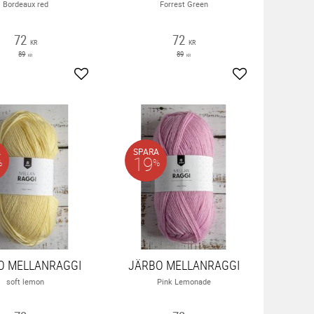
Bordeaux red
Forrest Green
72
72
KR
KR
89
89
KR
KR
ter
Lägg till i favoriter
Lägg till i favor
A
SPARA
19
%
%
O MELLANRAGGI
JÄRBO MELLANRAGGI
soft lemon
Pink Lemonade