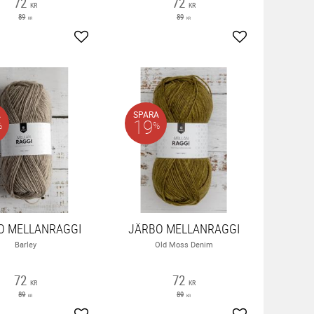
72
72
KR
KR
89
89
KR
KR
ter
Lägg till i favoriter
Lägg till i favor
A
SPARA
19
%
%
O MELLANRAGGI
JÄRBO MELLANRAGGI
Barley
Old Moss Denim
72
72
KR
KR
89
89
KR
KR