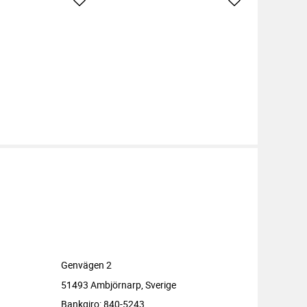
ter
Lägg till i favoriter
Lägg till i favor
Genvägen 2
51493 Ambjörnarp, Sverige
Bankgiro: 840-5243