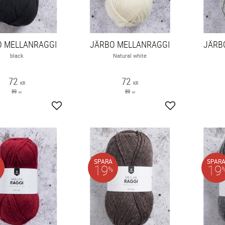
O MELLANRAGGI
JÄRBO MELLANRAGGI
JÄRB
black
Natural white
72
72
KR
KR
89
89
KR
KR
Lägg till i favoriter
Lägg till i favori
SPARA
SPAR
19
19
%