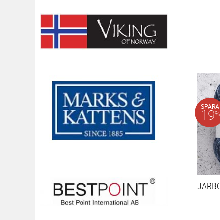
SPARA
19
%
JÄRB