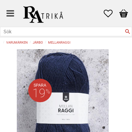
Favoriter
Kund
VARUMÄRKEN
JÄRBO
MELLANRAGGI
SPARA
19
%