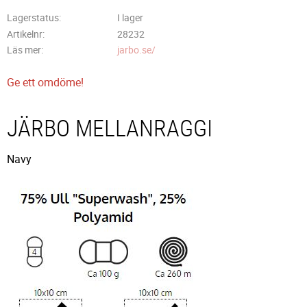
Lagerstatus
I lager
Artikelnr
28232
Läs mer
jarbo.se/
Ge ett omdöme!
JÄRBO MELLANRAGGI
Navy