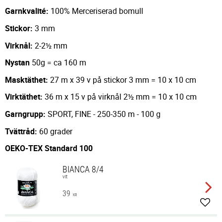
Garnkvalité:
100% Merceriserad bomull
Stickor:
3 mm
Virknål:
2-2½ mm
Nystan
50g = ca 160 m
Masktäthet:
27 m x 39 v på stickor 3 mm = 10 x 10 cm
Virktäthet:
36 m x 15 v på virknål 2½ mm = 10 x 10 cm
Garngrupp:
SPORT, FINE - 250-350 m - 100 g
Tvättråd:
60 grader
OEKO-TEX Standard 100
BIANCA 8/4
vit
39
KR
Lägg 