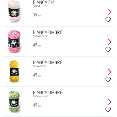
BIANCA 8/4
oblekt
39
KR
Lägg 
BIANCA OMBRÉ
Rosa melerad
45
KR
Lägg 
BIANCA OMBRÉ
Gul melerad
45
KR
Lägg 
BIANCA OMBRÉ
Grön melerad
45
KR
Lägg 