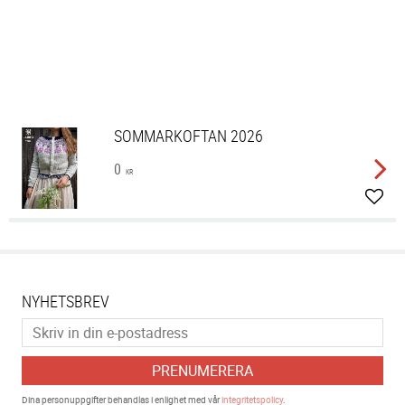
SOMMARKOFTAN 2026
0
KR
Lägg 
NYHETSBREV
PRENUMERERA
Dina personuppgifter behandlas i enlighet med vår
integritetspolicy
.