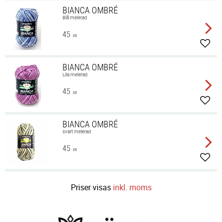
BIANCA OMBRÉ
Blå melerad
45
KR
Lägg 
BIANCA OMBRÉ
Lila melerad
45
KR
Lägg 
BIANCA OMBRÉ
svart melerad
45
KR
Lägg 
Priser visas
inkl. moms