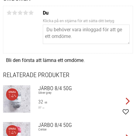
Du
Klicka på en stjärna för att sätta ditt betyg
Bli den första att lämna ett omdöme.
RELATERADE PRODUKTER
JÄRBO 8/4 50G
SPARA
Silver gray
14
%
32
KR
37
KR
Lägg 
JÄRBO 8/4 50G
SPARA
Cerise
14
%