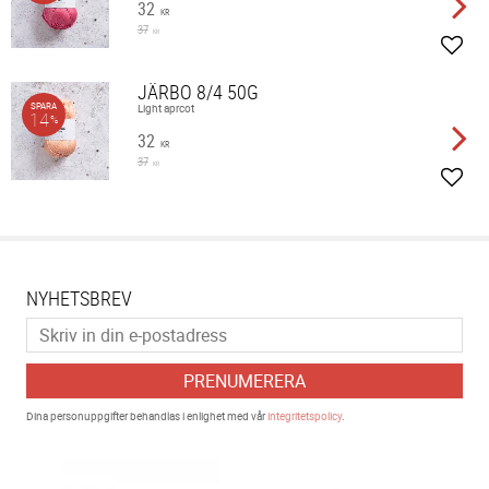
32
KR
37
KR
Lägg 
JÄRBO 8/4 50G
SPARA
Light aprcot
14
%
32
KR
37
KR
Lägg 
NYHETSBREV
PRENUMERERA
Dina personuppgifter behandlas i enlighet med vår
integritetspolicy
.