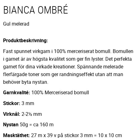
BIANCA OMBRÉ
Gul melerad
Produktbeskrivning:
Fast spunnet virkgarn i 100% merceriserat bomull. Bomullen
i garnet är av högsta kvalitet som ger fin lyster. Det perfekta
garnet för dina virkade kreationer. Spännande melerade
flerfärgade toner som ger randningseffekt utan att man
behöver byta nystan.
Garnkvalité:
100% Merceriserad bomull
Stickor:
3 mm
Virknål:
2-2½ mm
Nystan
50g = ca 160 m
Masktäthet:
27 m x 39 v på stickor 3 mm = 10 x 10 cm