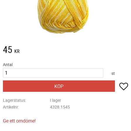
45
KR
Antal
st
L
KÖP
Lagerstatus
I lager
Artikelnr
4328.1545
Ge ett omdöme!