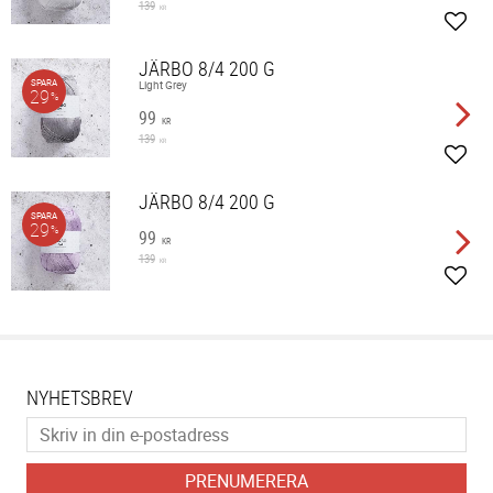
139
KR
Lägg 
JÄRBO 8/4 200 G
SPARA
Light Grey
29
%
99
KR
139
KR
Lägg 
JÄRBO 8/4 200 G
SPARA
29
%
99
KR
139
KR
Lägg 
NYHETSBREV
PRENUMERERA