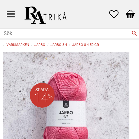
Favoriter
Kund
VARUMÄRKEN
JÄRBO
JÄRBO 8-4
JÄRBO 8-4 50 GR
SPARA
14
%