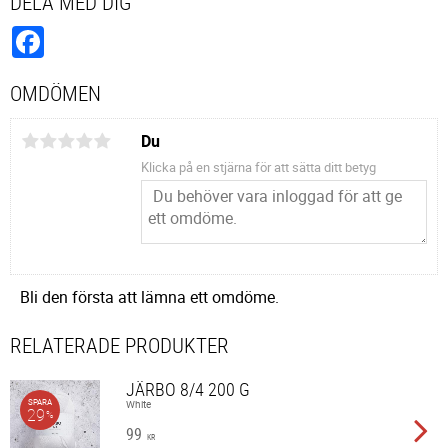
DELA MED DIG
Facebook
OMDÖMEN
Du
Klicka på en stjärna för att sätta ditt betyg
Bli den första att lämna ett omdöme.
RELATERADE PRODUKTER
JÄRBO 8/4 200 G
SPARA
White
29
%
99
KR