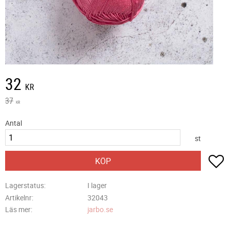
Nedsatt pris:
32
KR
Ordinarie pris:
37
KR
Antal
st
L
KÖP
Lagerstatus
I lager
Artikelnr
32043
Läs mer
jarbo.se