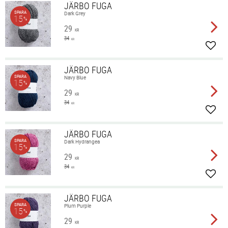
JÄRBO FUGA
SPARA
Dark Grey
15
%
29
KR
34
KR
Lägg 
JÄRBO FUGA
SPARA
Navy Blue
15
%
29
KR
34
KR
Lägg 
JÄRBO FUGA
SPARA
Dark Hydrangea
15
%
29
KR
34
KR
Lägg 
JÄRBO FUGA
SPARA
Plum Purple
15
%
29
KR