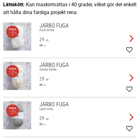
Lättskött:
Kan maskintvättas i 40 grader, vilket gör det enkelt
att hålla dina färdiga projekt rena.
JÄRBO FUGA
SPARA
Pure White
15
%
29
KR
34
KR
Lägg 
JÄRBO FUGA
SPARA
Winter White
15
%
29
KR
34
KR
Lägg 
JÄRBO FUGA
SPARA
Light Grey
15
%
29
KR
34
KR
Lägg 