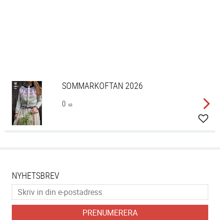
SOMMARKOFTAN 2026
0
KR
Lägg 
NYHETSBREV
PRENUMERERA