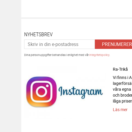
NYHETSBREV
PRENUMERER
Dina personuppgifter behandlas i enlighet med vår
integritetspolicy
.
Ra-Trikå
Vi finns i
lagerförsä
våra egna
och broderi
låga priser
Läs mer