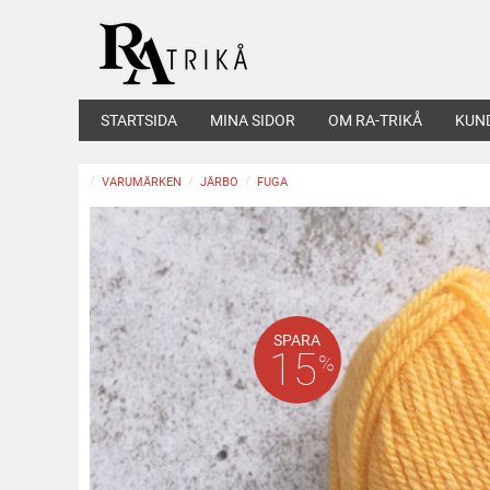
STARTSIDA
MINA SIDOR
OM RA-TRIKÅ
KUN
VARUMÄRKEN
JÄRBO
FUGA
SPARA
15
%