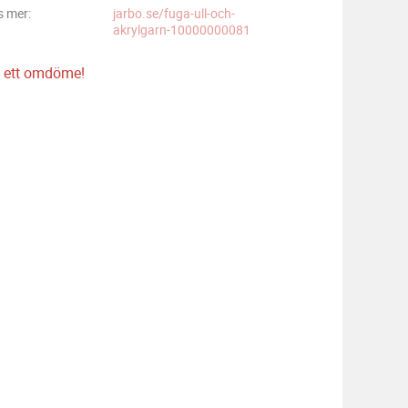
s mer
jarbo.se/fuga-ull-och-
akrylgarn-10000000081
 ett omdöme!