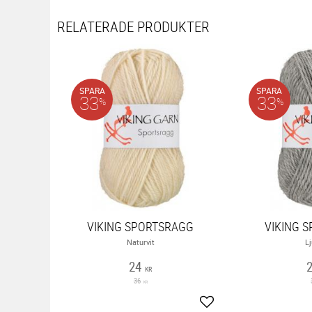
RELATERADE PRODUKTER
SPARA
SPARA
33
33
%
%
VIKING SPORTSRAGG
VIKING 
Naturvit
L
24
KR
36
KR
Lägg till i favoriter