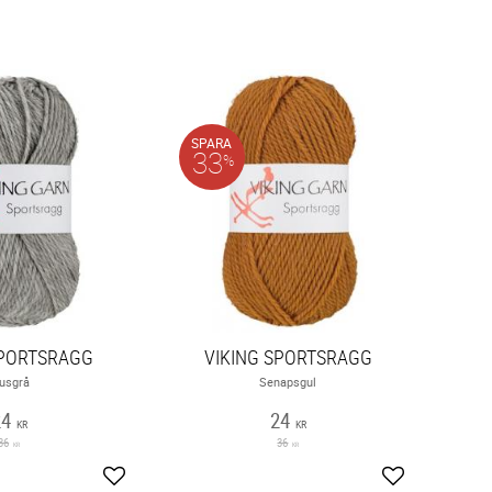
SPARA
33
%
SPORTSRAGG
VIKING SPORTSRAGG
jusgrå
Senapsgul
24
24
KR
KR
36
36
KR
KR
Lägg till i favoriter
Lägg till i fav