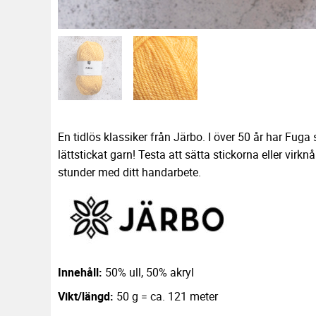
En tidlös klassiker från Järbo. I över 50 år har Fuga s
lättstickat garn! Testa att sätta stickorna eller virk
stunder med ditt handarbete.
Innehåll:
50% ull, 50% akryl
Vikt/längd:
50 g = ca. 121 meter