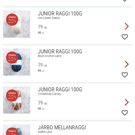
Lägg 
JUNIOR RAGGI 100G
SPARA
Ice Cream Stand
20
%
79
KR
99
KR
Lägg 
JUNIOR RAGGI 100G
SPARA
Blue Anchor Lane
20
%
79
KR
99
KR
Lägg 
JUNIOR RAGGI 100G
SPARA
Christmas Candy
20
%
79
KR
99
KR
Lägg 
JÄRBO MELLANRAGGI
SPARA
Metro Line
%