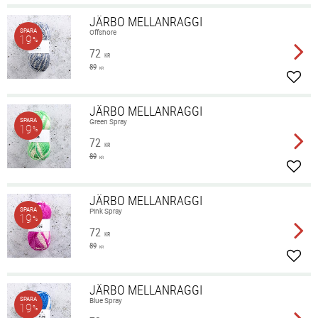
JÄRBO MELLANRAGGI
SPARA
Offshore
19
%
72
KR
89
KR
Lägg 
JÄRBO MELLANRAGGI
SPARA
Green Spray
19
%
72
KR
89
KR
Lägg 
JÄRBO MELLANRAGGI
SPARA
Pink Spray
19
%
72
KR
89
KR
Lägg 
JÄRBO MELLANRAGGI
SPARA
Blue Spray
19
%