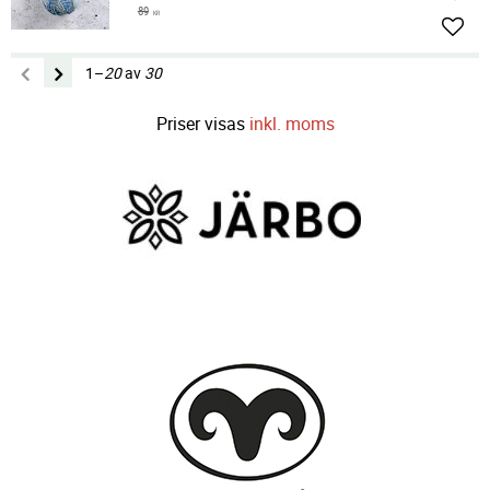
89
KR
Lägg 
1–
20
av
30
Priser visas
inkl. moms