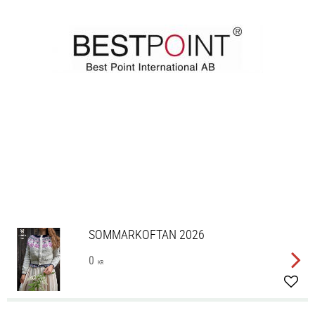
SOMMARKOFTAN 2026
0
KR
Lägg 