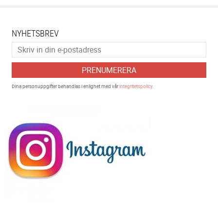
NYHETSBREV
PRENUMERERA
Dina personuppgifter behandlas i enlighet med vår
integritetspolicy
.