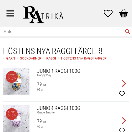
Favoriter
Kund
HÖSTENS NYA RAGGI FÄRGER!
GARN
SOCKGARNER
RAGGI
HÖSTENS NYA RAGGI FÄRGER!
JUNIOR RAGGI 100G
SPARA
Happy Day
20
%
79
KR
99
KR
Lägg 
JUNIOR RAGGI 100G
SPARA
Grape Smoke
20
%
79
KR
99
KR