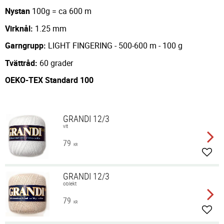
Nystan
100g = ca 600 m
Virknål:
1.25 mm
Garngrupp:
LIGHT FINGERING - 500-600 m - 100 g
Tvättråd:
60 grader
OEKO-TEX Standard 100
GRANDI 12/3
vit
79
KR
Lägg 
GRANDI 12/3
oblekt
79
KR
Lägg 