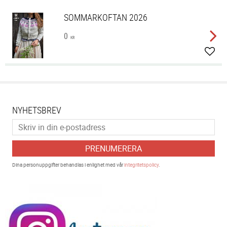
SOMMARKOFTAN 2026
0
KR
Lägg 
NYHETSBREV
PRENUMERERA
Dina personuppgifter behandlas i enlighet med vår
integritetspolicy
.