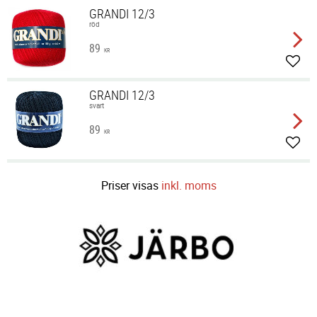
GRANDI 12/3
röd
89
KR
Lägg 
GRANDI 12/3
svart
89
KR
Lägg 
Priser visas
inkl. moms