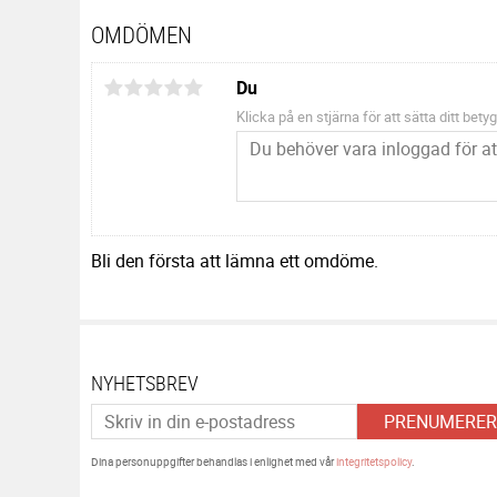
OMDÖMEN
Du
Klicka på en stjärna för att sätta ditt betyg
Bli den första att lämna ett omdöme.
NYHETSBREV
PRENUMERER
Dina personuppgifter behandlas i enlighet med vår
integritetspolicy
.