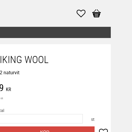
Favoriter
Kundvagn
IKING WOOL
2 naturvit
edsatt pris:
9
KR
inarie pris:
KR
tal
st
Lägg till i f