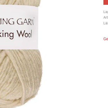
La
Art
Lä
Ge