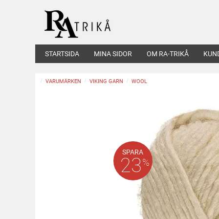
STARTSIDA
MINA SIDOR
OM RA-TRIKÅ
KUN
VARUMÄRKEN
VIKING GARN
WOOL
SPARA
23
%