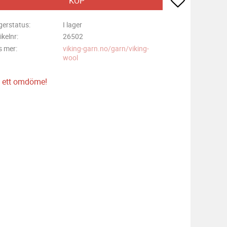
KÖP
gerstatus
I lager
ikelnr
26502
s mer
viking-garn.no/garn/viking-
wool
 ett omdöme!