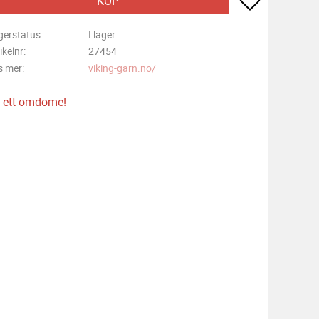
KÖP
gerstatus
I lager
ikelnr
27454
s mer
viking-garn.no/
 ett omdöme!