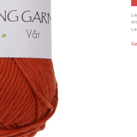
La
Art
Lä
Ge