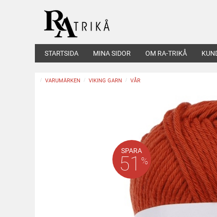
STARTSIDA
MINA SIDOR
OM RA-TRIKÅ
KUN
VARUMÄRKEN
VIKING GARN
VÅR
SPARA
51
%