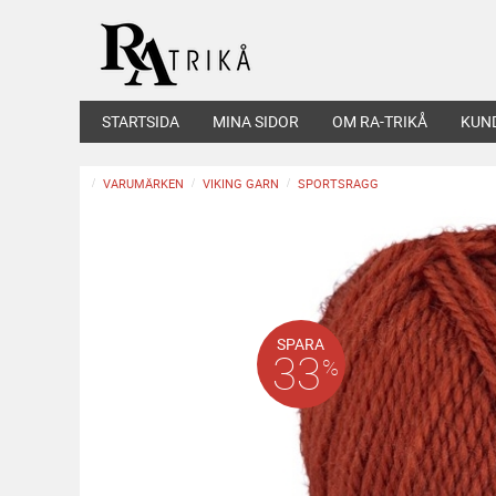
STARTSIDA
MINA SIDOR
OM RA-TRIKÅ
KUN
VARUMÄRKEN
VIKING GARN
SPORTSRAGG
SPARA
33
%