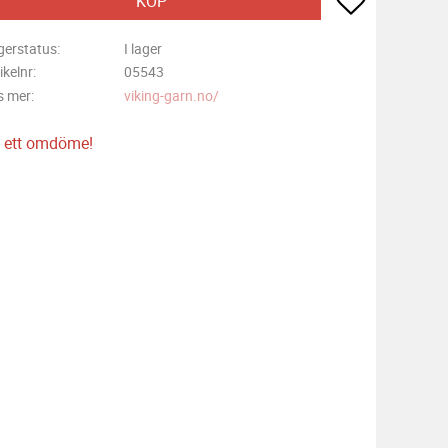
KÖP
gerstatus
I lager
ikelnr
05543
s mer
viking-garn.no/
 ett omdöme!