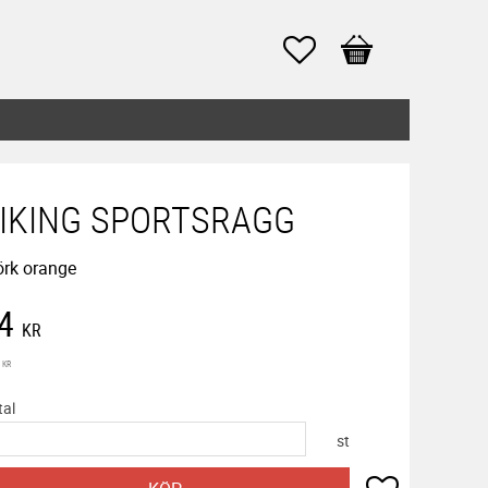
Favoriter
Kundvagn
IKING SPORTSRAGG
rk orange
edsatt pris:
4
KR
inarie pris:
KR
tal
st
Lägg till i f