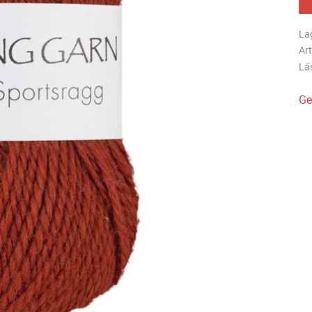
La
Art
Lä
Ge