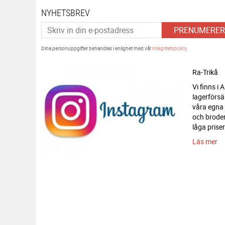
NYHETSBREV
PRENUMERER
Dina personuppgifter behandlas i enlighet med vår
integritetspolicy
.
Ra-Trikå
Vi finns i
lagerförsä
våra egna
och broderi
låga priser
Läs mer