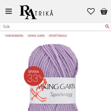
Favoriter
Kund
VARUMÄRKEN
VIKING GARN
SPORTSRAGG
SPARA
33
%