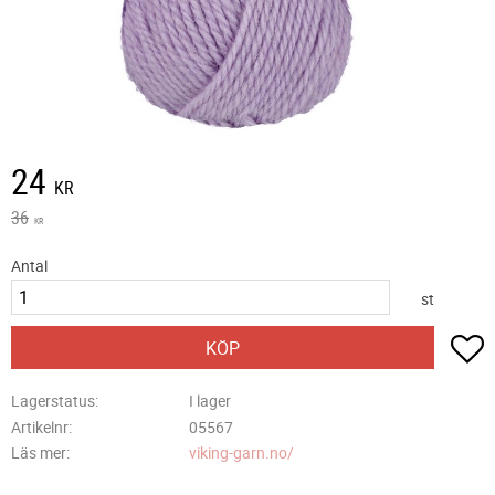
Nedsatt pris:
24
KR
Ordinarie pris:
36
KR
Antal
st
L
KÖP
Lagerstatus
I lager
Artikelnr
05567
Läs mer
viking-garn.no/