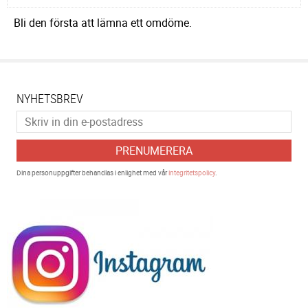
Bli den första att lämna ett omdöme.
NYHETSBREV
PRENUMERERA
Dina personuppgifter behandlas i enlighet med vår
integritetspolicy
.