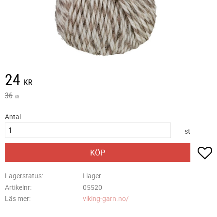
Nedsatt pris:
24
KR
Ordinarie pris:
36
KR
Antal
st
L
KÖP
Lagerstatus
I lager
Artikelnr
05520
Läs mer
viking-garn.no/