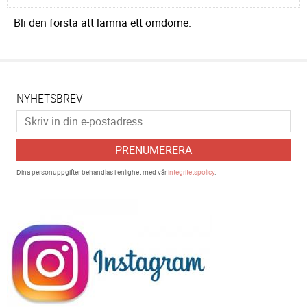
Bli den första att lämna ett omdöme.
NYHETSBREV
PRENUMERERA
Dina personuppgifter behandlas i enlighet med vår
integritetspolicy
.