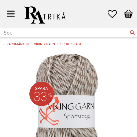
Favoriter
Kund
VARUMÄRKEN
VIKING GARN
SPORTSRAGG
SPARA
33
%