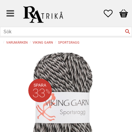
Favoriter
Kund
VARUMÄRKEN
VIKING GARN
SPORTSRAGG
SPARA
33
%