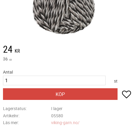
Nedsatt pris:
24
KR
Ordinarie pris:
36
KR
Antal
st
L
KÖP
Lagerstatus
I lager
Artikelnr
05580
Läs mer
viking-garn.no/