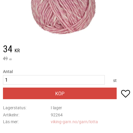
Nedsatt pris:
34
KR
Ordinarie pris:
49
KR
Antal
st
L
KÖP
Lagerstatus
I lager
Artikelnr
92264
Läs mer
viking-garn.no/garn/lotta