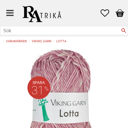
Favoriter
Kund
VARUMÄRKEN
VIKING GARN
LOTTA
SPARA
31
%