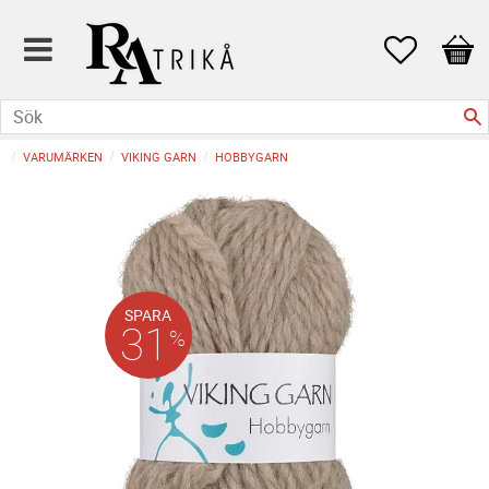
Favoriter
Kund
VARUMÄRKEN
VIKING GARN
HOBBYGARN
SPARA
31
%