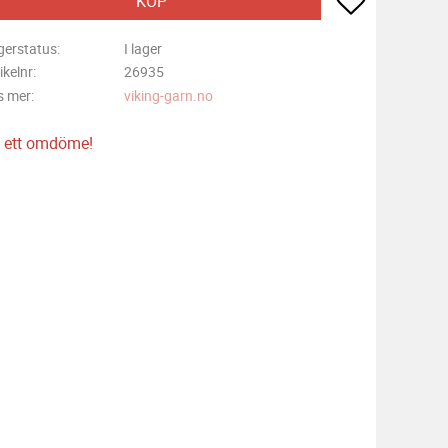
KÖP
gerstatus
I lager
ikelnr
26935
s mer
viking-garn.no
 ett omdöme!