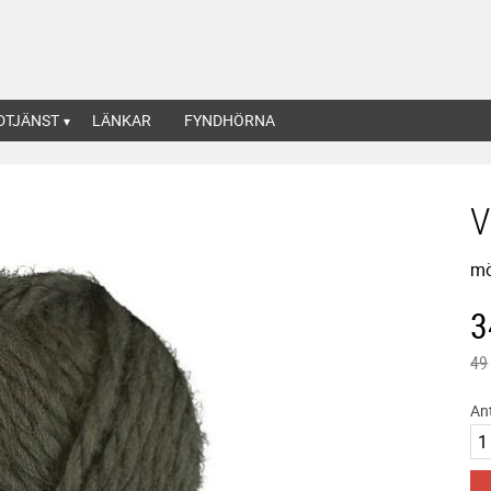
DTJÄNST
LÄNKAR
FYNDHÖRNA
V
mö
N
3
Ord
49
An