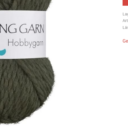
La
Art
Lä
Ge