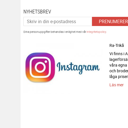
NYHETSBREV
PRENUMERER
Dina personuppgifter behandlas i enlighet med vår
integritetspolicy
.
Ra-Trikå
Vi finns i
lagerförsä
våra egna
och broderi
låga priser
Läs mer