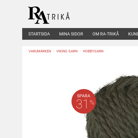
STARTSIDA
MINA SIDOR
OM RA-TRIKÅ
KUN
VARUMÄRKEN
VIKING GARN
HOBBYGARN
SPARA
31
%