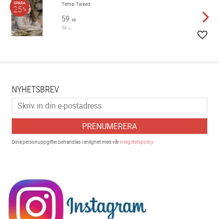
SPARA
Tema: Tweed
25
%
59
KR
79
KR
Lägg 
NYHETSBREV
PRENUMERERA
Dina personuppgifter behandlas i enlighet med vår
integritetspolicy
.