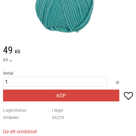
Nedsatt pris:
49
KR
Ordinarie pris:
69
KR
Antal
st
L
KÖP
Lagerstatus
I lager
Artikelnr
26229
Ge ett omdöme!