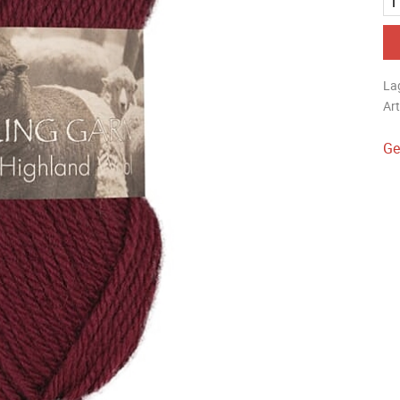
La
Art
Ge