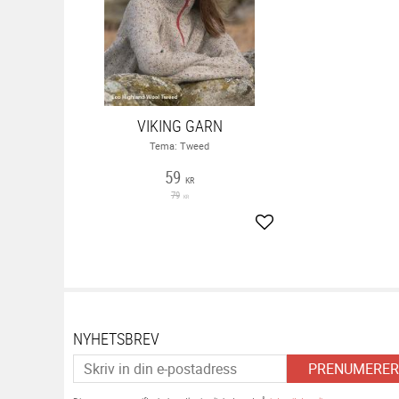
VIKING GARN
Tema: Tweed
59
KR
79
KR
Lägg till i favoriter
NYHETSBREV
PRENUMERER