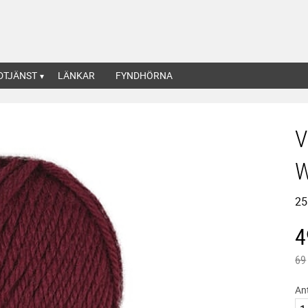
DTJÄNST
LÄNKAR
FYNDHÖRNA
V
25
N
4
Ord
69
An