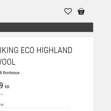
Favoriter
Kundvagn
IKING ECO HIGHLAND
WOOL
8 Bordeaux
edsatt pris:
9
KR
inarie pris:
KR
tal