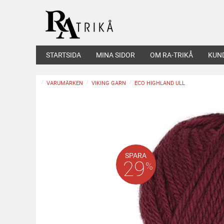
STARTSIDA
MINA SIDOR
OM RA-TRIKÅ
KUN
VARUMÄRKEN
VIKING GARN
ECO HIGHLAND ULL
SPARA
29
%