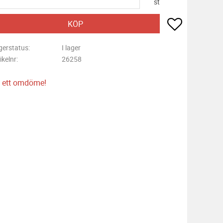
st
Lägg till i f
KÖP
gerstatus
I lager
ikelnr
26258
 ett omdöme!