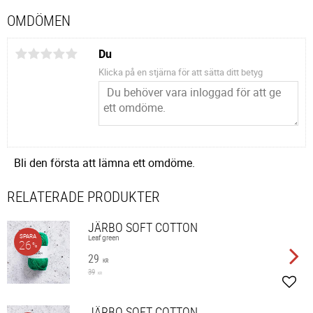
OMDÖMEN
Du
Klicka på en stjärna för att sätta ditt betyg
Bli den första att lämna ett omdöme.
RELATERADE PRODUKTER
JÄRBO SOFT COTTON
SPARA
Leaf green
26
%
29
KR
39
KR
Lägg 
JÄRBO SOFT COTTON