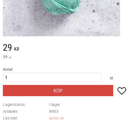
Nedsatt pris:
29
KR
Ordinarie pris:
39
KR
Antal
st
L
KÖP
Lagerstatus
I lager
Artikelnr
8903
Läs mer
jarbo.se