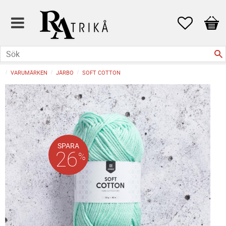
Favoriter
Kund
VARUMÄRKEN
JÄRBO
SOFT COTTON
SPARA
26
%