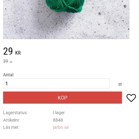
Nedsatt pris:
29
KR
Ordinarie pris:
39
KR
Antal
st
L
KÖP
Lagerstatus
I lager
Artikelnr
8848
Läs mer
jarbo.se