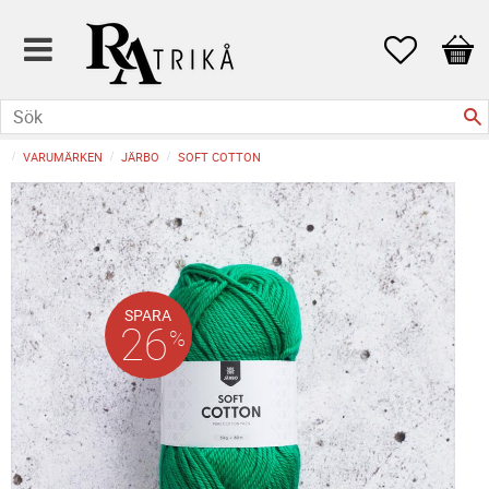
Favoriter
Kund
VARUMÄRKEN
JÄRBO
SOFT COTTON
SPARA
26
%