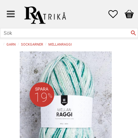
Favoriter
Kund
GARN
SOCKGARNER
MELLANRAGGI
SPARA
19
%