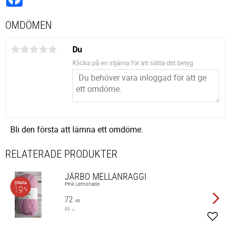
OMDÖMEN
Du
Klicka på en stjärna för att sätta ditt betyg
Bli den första att lämna ett omdöme.
RELATERADE PRODUKTER
JÄRBO MELLANRAGGI
SPARA
Pink Lemonade
19
%
72
KR
89
KR
Lägg 