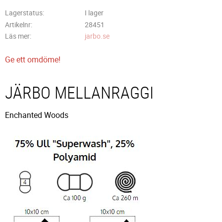
Lagerstatus
I lager
Artikelnr
28451
Läs mer
jarbo.se
Ge ett omdöme!
JÄRBO MELLANRAGGI
Enchanted Woods