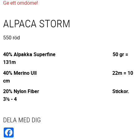
Ge ett omdöme!
ALPACA STORM
550 röd
40% Alpakka Superfine 50 gr =
131m
40% Merino Ull 22m = 10
cm
20% Nylon Fiber Stickor.
3½ - 4
DELA MED DIG
Facebook