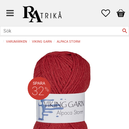
Favoriter
Kund
VARUMÄRKEN
VIKING GARN
ALPACA STORM
SPARA
32
%