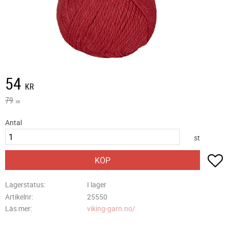
Nedsatt pris:
54
KR
Ordinarie pris:
79
KR
Antal
st
L
KÖP
Lagerstatus
I lager
Artikelnr
25550
Läs mer
viking-garn.no/