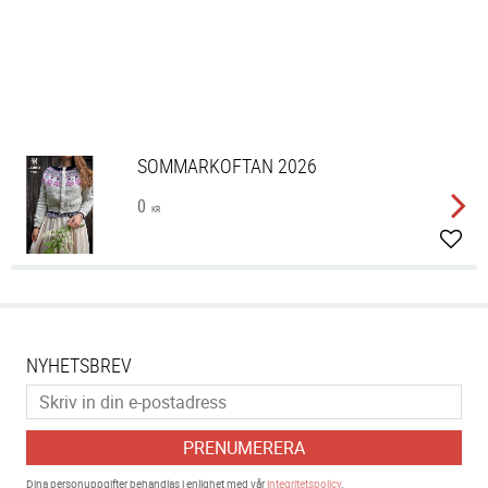
SOMMARKOFTAN 2026
0
KR
Lägg 
NYHETSBREV
PRENUMERERA
Dina personuppgifter behandlas i enlighet med vår
integritetspolicy
.