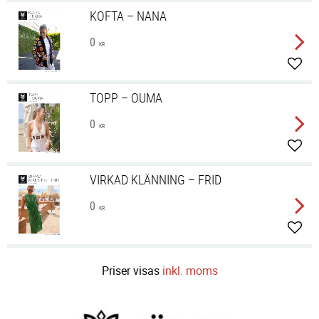
KOFTA – NANA
0
KR
Lägg 
TOPP – OUMA
0
KR
Lägg 
VIRKAD KLÄNNING – FRID
0
KR
Lägg 
Priser visas
inkl. moms