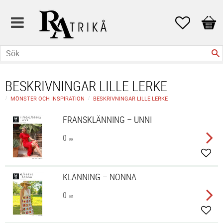
Favoriter
Kund
BESKRIVNINGAR LILLE LERKE
MÖNSTER OCH INSPIRATION
BESKRIVNINGAR LILLE LERKE
FRANSKLÄNNING – UNNI
0
KR
Lägg 
KLÄNNING – NONNA
0
KR
Lägg 