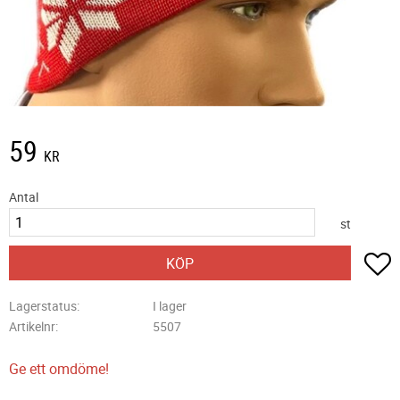
59
KR
Antal
st
L
KÖP
Lagerstatus
I lager
Artikelnr
5507
Ge ett omdöme!