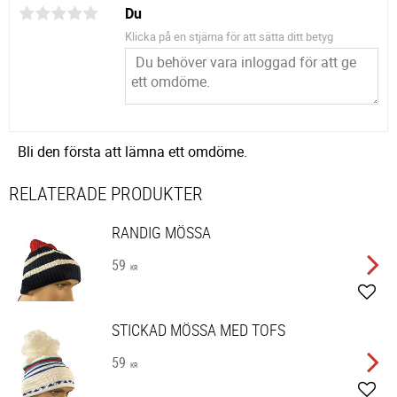
Du
Klicka på en stjärna för att sätta ditt betyg
Bli den första att lämna ett omdöme.
RELATERADE PRODUKTER
RANDIG MÖSSA
59
KR
Lägg 
STICKAD MÖSSA MED TOFS
59
KR