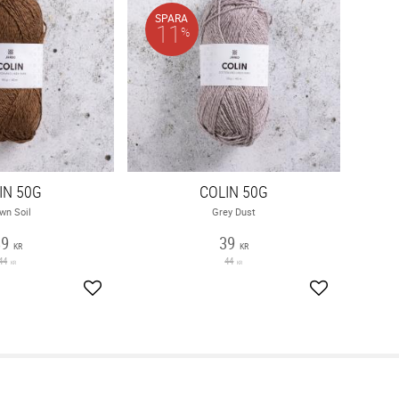
SPARA
11
%
IN 50G
COLIN 50G
wn Soil
Grey Dust
39
39
KR
KR
44
44
KR
KR
Lägg till i favoriter
Lägg till i fav