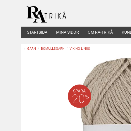
STARTSIDA
MINA SIDOR
OM RA-TRIKÅ
KUN
GARN
BOMULLSGARN
VIKING LINUS
SPARA
20
%