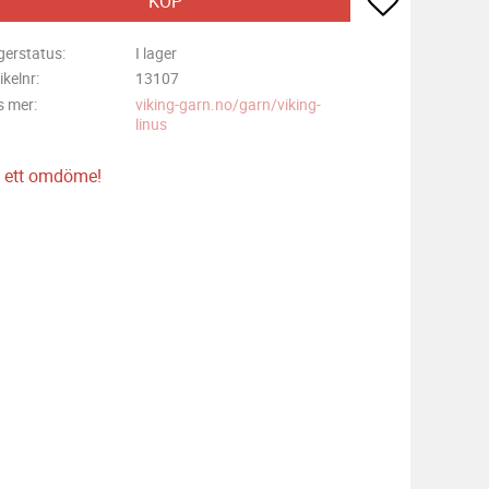
KÖP
gerstatus
I lager
ikelnr
13107
s mer
viking-garn.no/garn/viking-
linus
 ett omdöme!