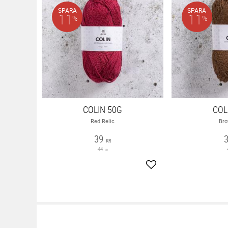
SPARA
SPARA
11
11
%
%
COLIN 50G
COL
Red Relic
Bro
39
KR
44
KR
Lägg till i favoriter