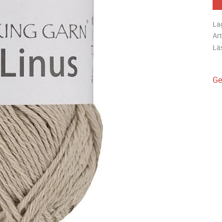
La
Art
Lä
Ge