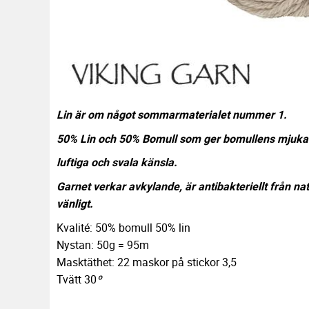
Lin är om något sommarmaterialet nummer 1.
50% Lin och 50% Bomull som ger bomullens mjuka
luftiga och svala känsla.
Garnet verkar avkylande, är antibakteriellt från nat
vänligt.
Kvalité: 50% bomull 50% lin
Nystan: 50g = 95m
Masktäthet: 22 maskor på stickor 3,5
Tvätt 30
º