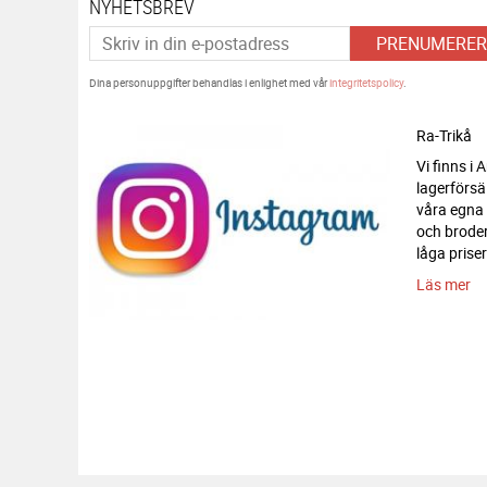
NYHETSBREV
PRENUMERER
Dina personuppgifter behandlas i enlighet med vår
integritetspolicy
.
Ra-Trikå
Vi finns i
lagerförsä
våra egna
och broderi
låga priser
Läs mer