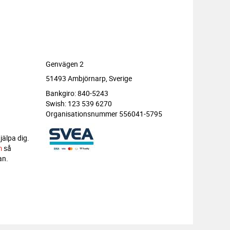
Genvägen 2
51493 Ambjörnarp, Sverige
Bankgiro: 840-5243
Swish: 123 539 6270
Organisationsnummer 556041-5795
jälpa dig.
m
så
an.