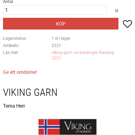
Antal
st
L
KÖP
Lagerstatus
1 st i lager
Artikelnr
2221
Läs mer
viking-garn.no/kataloger/katalog-
2221
Ge ett omdöme!
VIKING GARN
Tema Herr