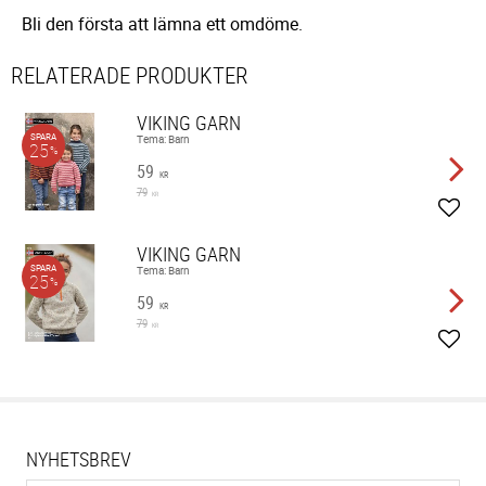
Bli den första att lämna ett omdöme.
RELATERADE PRODUKTER
VIKING GARN
SPARA
Tema: Barn
25
%
59
KR
79
KR
Lägg 
VIKING GARN
SPARA
Tema: Barn
25
%
59
KR
79
KR
Lägg 
NYHETSBREV