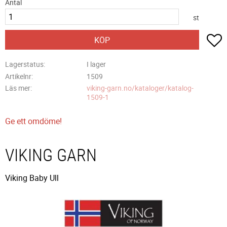
Antal
st
L
KÖP
Lagerstatus
I lager
Artikelnr
1509
Läs mer
viking-garn.no/kataloger/katalog-
1509-1
Ge ett omdöme!
VIKING GARN
Viking Baby Ull