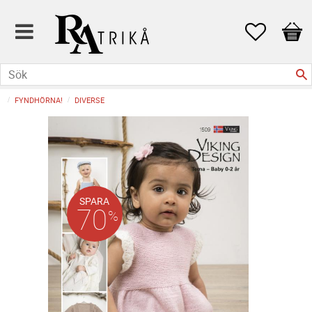
Favoriter
Kund
FYNDHÖRNA!
DIVERSE
SPARA
70
%