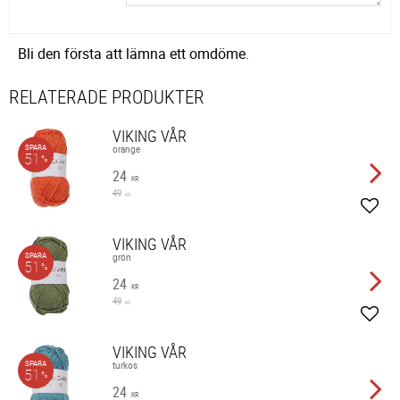
Bli den första att lämna ett omdöme.
RELATERADE PRODUKTER
VIKING VÅR
SPARA
orange
51
%
24
KR
49
KR
Lägg 
VIKING VÅR
SPARA
grön
51
%
24
KR
49
KR
Lägg 
VIKING VÅR
SPARA
turkos
51
%
24
KR