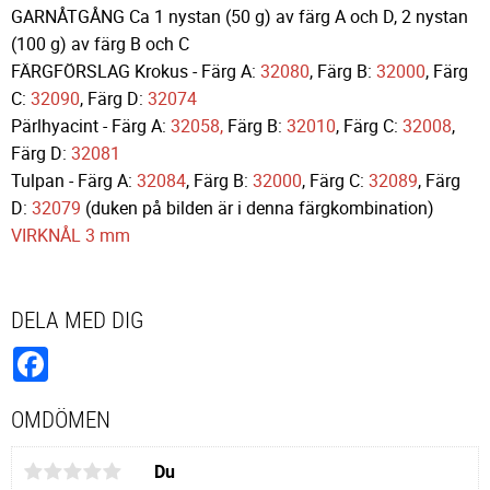
GARNÅTGÅNG Ca 1 nystan (50 g) av färg A och D, 2 nystan
(100 g) av färg B och C
FÄRGFÖRSLAG Krokus - Färg A:
32080
, Färg B:
32000
, Färg
C:
32090
, Färg D:
32074
Pärlhyacint - Färg A:
32058,
Färg B:
32010
, Färg C:
32008
,
Färg D:
32081
Tulpan - Färg A:
32084
, Färg B:
32000
, Färg C:
32089
, Färg
D:
32079
(duken på bilden är i denna färgkombination)
VIRKNÅL 3 mm
DELA MED DIG
Facebook
OMDÖMEN
Du