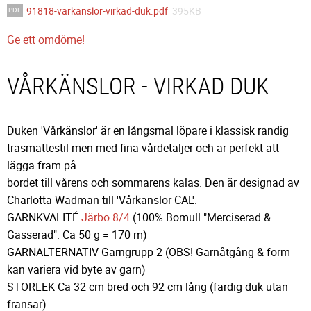
91818-varkanslor-virkad-duk.pdf
395KB
Ge ett omdöme!
VÅRKÄNSLOR - VIRKAD DUK
Duken 'Vårkänslor' är en långsmal löpare i klassisk randig
trasmattestil men med fina vårdetaljer och är perfekt att
lägga fram på
bordet till vårens och sommarens kalas. Den är designad av
Charlotta Wadman till 'Vårkänslor CAL'.
GARNKVALITÉ
Järbo 8/4
(100% Bomull "Merciserad &
Gasserad". Ca 50 g = 170 m)
GARNALTERNATIV Garngrupp 2 (OBS! Garnåtgång & form
kan variera vid byte av garn)
STORLEK Ca 32 cm bred och 92 cm lång (färdig duk utan
fransar)