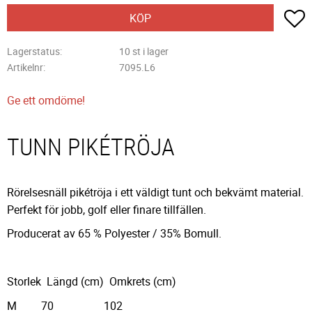
L
KÖP
Lagerstatus
10 st i lager
Artikelnr
7095.L6
Ge ett omdöme!
TUNN PIKÉTRÖJA
Rörelsesnäll pikétröja i ett väldigt tunt och bekvämt material.
Perfekt för jobb, golf eller finare tillfällen.
Producerat av 65 % Polyester / 35% Bomull.
Storlek
Längd (cm)
Omkrets (cm)
M
70
102