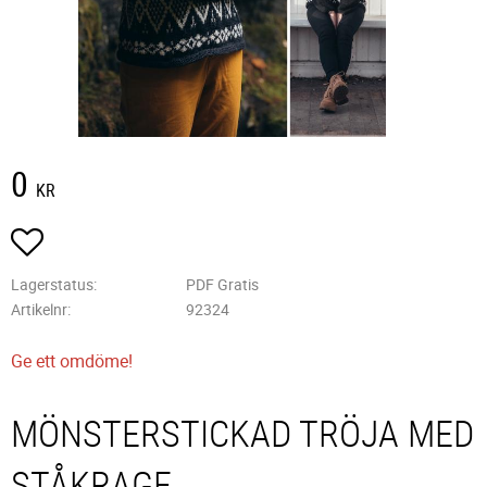
0
KR
Lägg till i favoriter
Lagerstatus
PDF Gratis
Artikelnr
92324
Ge ett omdöme!
MÖNSTERSTICKAD TRÖJA MED
STÅKRAGE