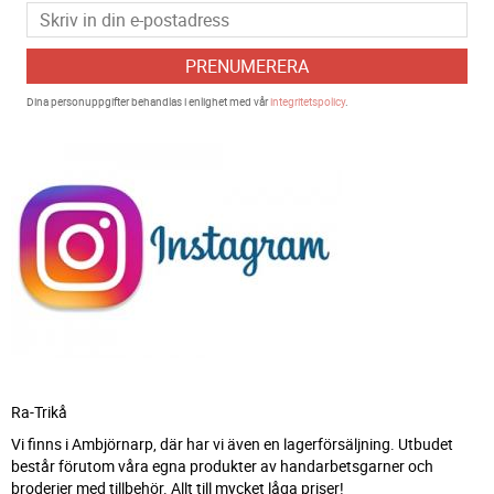
PRENUMERERA
Dina personuppgifter behandlas i enlighet med vår
integritetspolicy
.
Ra-Trikå
Vi finns i Ambjörnarp, där har vi även en lagerförsäljning. Utbudet
består förutom våra egna produkter av handarbetsgarner och
broderier med tillbehör. Allt till mycket låga priser!