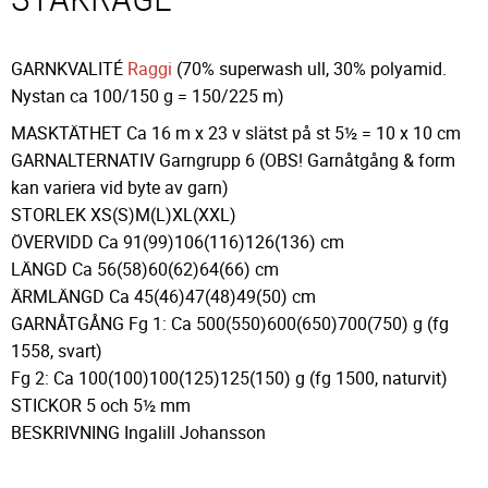
GARNKVALITÉ
Raggi
(70% superwash ull, 30% polyamid.
Nystan ca 100/150 g = 150/225 m)
MASKTÄTHET Ca 16 m x 23 v slätst på st 5½ = 10 x 10 cm
GARNALTERNATIV Garngrupp 6 (OBS! Garnåtgång & form
kan variera vid byte av garn)
STORLEK XS(S)M(L)XL(XXL)
ÖVERVIDD Ca 91(99)106(116)126(136) cm
LÄNGD Ca 56(58)60(62)64(66) cm
ÄRMLÄNGD Ca 45(46)47(48)49(50) cm
GARNÅTGÅNG Fg 1: Ca 500(550)600(650)700(750) g (fg
1558, svart)
Fg 2: Ca 100(100)100(125)125(150) g (fg 1500, naturvit)
STICKOR 5 och 5½ mm
BESKRIVNING Ingalill Johansson