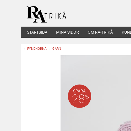
STARTSIDA
MINA SIDOR
OM RA-TRIKÅ
KUN
FYNDHÖRNA!
GARN
SPARA
28
%