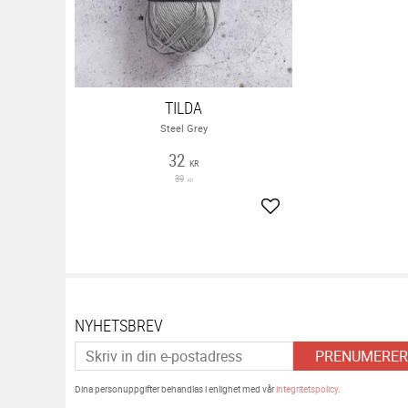
TILDA
Steel Grey
32
KR
39
KR
Lägg till i favoriter
NYHETSBREV
PRENUMERER
Dina personuppgifter behandlas i enlighet med vår
integritetspolicy
.