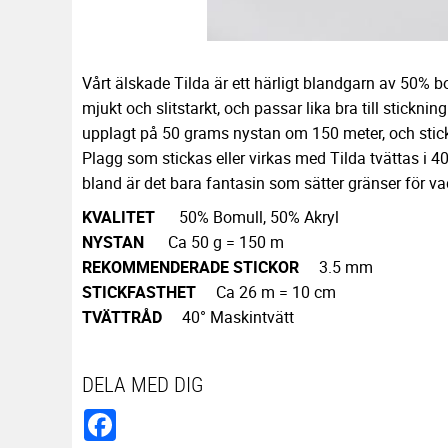
Vårt älskade Tilda är ett härligt blandgarn av 50% 
mjukt och slitstarkt, och passar lika bra till stickni
upplagt på 50 grams nystan om 150 meter, och stick
Plagg som stickas eller virkas med Tilda tvättas i 4
bland är det bara fantasin som sätter gränser för 
KVALITET
50% Bomull, 50% Akryl
NYSTAN
Ca 50 g = 150 m
REKOMMENDERADE
STICKOR
3.5 mm
STICKFASTHET
Ca 26 m = 10 cm
TVÄTTRÅD
40° Maskintvätt
DELA MED DIG
Facebook