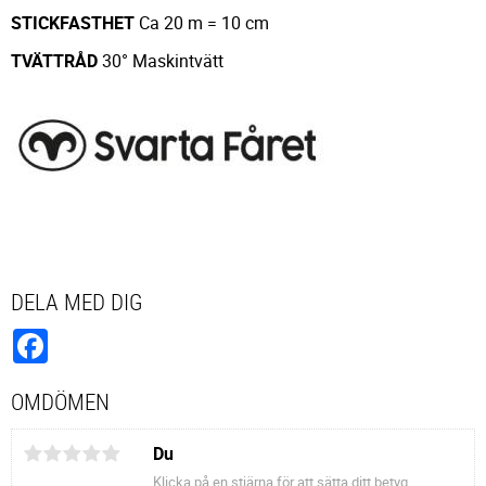
STICKFASTHET
Ca 20 m = 10 cm
TVÄTTRÅD
30° Maskintvätt
DELA MED DIG
Facebook
OMDÖMEN
Du
Klicka på en stjärna för att sätta ditt betyg