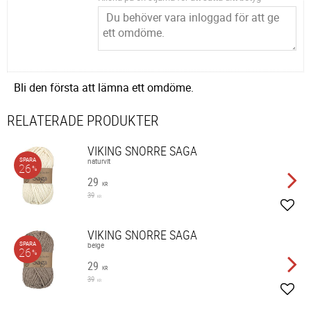
Bli den första att lämna ett omdöme.
RELATERADE PRODUKTER
VIKING SNORRE SAGA
SPARA
naturvit
26
%
29
KR
39
KR
Lägg 
VIKING SNORRE SAGA
SPARA
beige
26
%
29
KR
39
KR
Lägg 