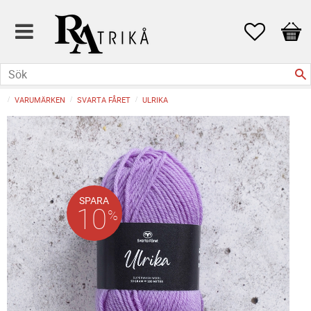
Favoriter
Kund
VARUMÄRKEN
SVARTA FÅRET
ULRIKA
SPARA
10
%