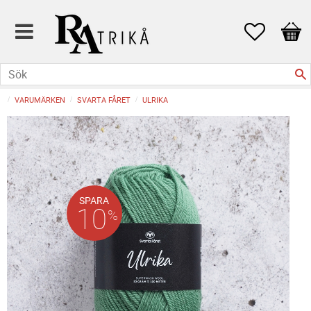
Favoriter
Kund
VARUMÄRKEN
SVARTA FÅRET
ULRIKA
SPARA
10
%