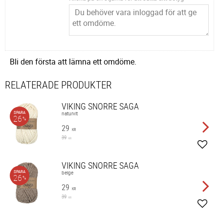
Bli den första att lämna ett omdöme.
RELATERADE PRODUKTER
VIKING SNORRE SAGA
SPARA
naturvit
26
%
29
KR
39
KR
Lägg 
VIKING SNORRE SAGA
SPARA
beige
26
%
29
KR
39
KR
Lägg 