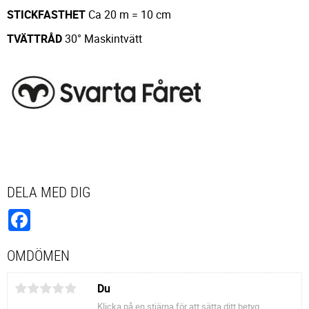
STICKFASTHET
Ca 20 m = 10 cm
TVÄTTRÅD
30° Maskintvätt
DELA MED DIG
Facebook
OMDÖMEN
Du
Klicka på en stjärna för att sätta ditt betyg