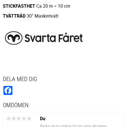
STICKFASTHET
Ca 20 m = 10 cm
TVÄTTRÅD
30° Maskintvätt
DELA MED DIG
Facebook
OMDÖMEN
Du
Klicka på en stjärna för att sätta ditt betyg