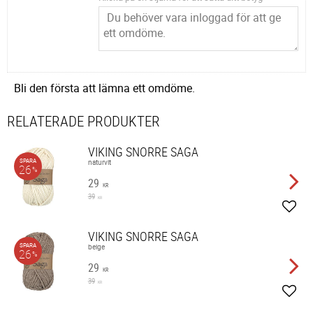
Bli den första att lämna ett omdöme.
RELATERADE PRODUKTER
VIKING SNORRE SAGA
SPARA
naturvit
26
%
29
KR
39
KR
Lägg 
VIKING SNORRE SAGA
SPARA
beige
26
%
29
KR
39
KR
Lägg 