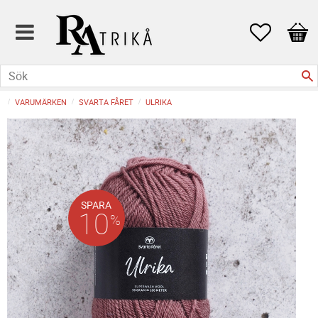
Favoriter
Kund
VARUMÄRKEN
SVARTA FÅRET
ULRIKA
SPARA
10
%