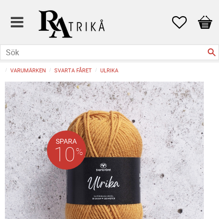
Favoriter
Kund
VARUMÄRKEN
SVARTA FÅRET
ULRIKA
SPARA
10
%