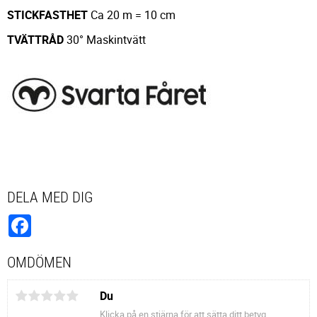
STICKFASTHET
Ca 20 m = 10 cm
TVÄTTRÅD
30° Maskintvätt
DELA MED DIG
Facebook
OMDÖMEN
Du
Klicka på en stjärna för att sätta ditt betyg