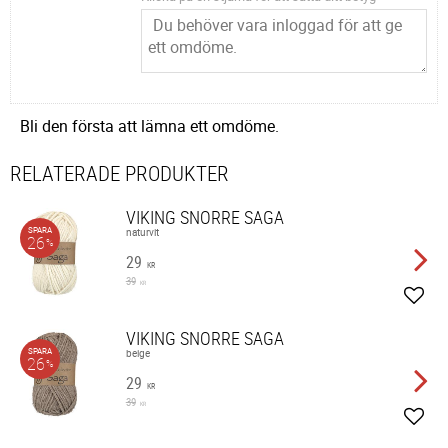
Bli den första att lämna ett omdöme.
RELATERADE PRODUKTER
VIKING SNORRE SAGA
SPARA
naturvit
26
%
29
KR
39
KR
Lägg 
VIKING SNORRE SAGA
SPARA
beige
26
%
29
KR
39
KR
Lägg 