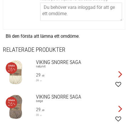
Bli den första att lämna ett omdöme.
RELATERADE PRODUKTER
VIKING SNORRE SAGA
SPARA
naturvit
26
%
29
KR
39
KR
Lägg 
VIKING SNORRE SAGA
SPARA
beige
26
%
29
KR
39
KR
Lägg 