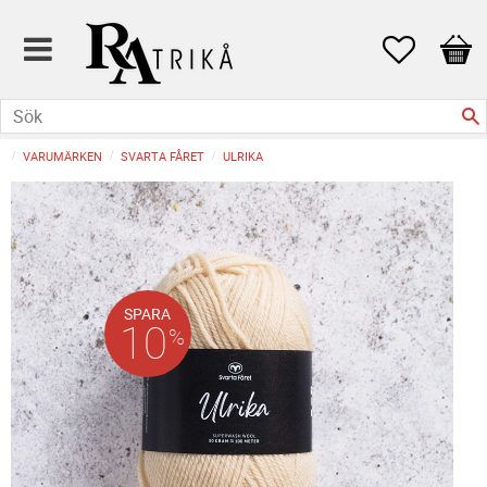
Favoriter
Kund
VARUMÄRKEN
SVARTA FÅRET
ULRIKA
SPARA
10
%