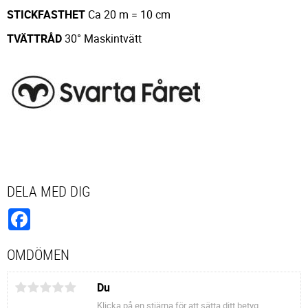
STICKFASTHET
Ca 20 m = 10 cm
TVÄTTRÅD
30° Maskintvätt
DELA MED DIG
Facebook
OMDÖMEN
Du
Klicka på en stjärna för att sätta ditt betyg