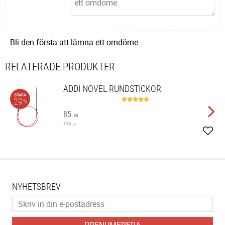
Bli den första att lämna ett omdöme.
RELATERADE PRODUKTER
ADDI NOVEL RUNDSTICKOR
SPARA
29
%
85
KR
119
KR
Lägg 
NYHETSBREV
PRENUMERERA