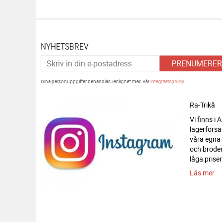
NYHETSBREV
PRENUMERER
Dina personuppgifter behandlas i enlighet med vår
integritetspolicy
.
Ra-Trikå
Vi finns i
lagerförsä
våra egna
och broderi
låga priser
Läs mer