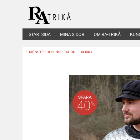
STARTSIDA
MINA SIDOR
OM RA-TRIKÅ
KUN
MÖNSTER OCH INSPIRATION
ULRIKA
SPARA
40
%