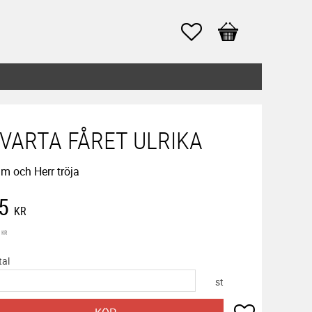
Favoriter
Kundvagn
VARTA FÅRET ULRIKA
m och Herr tröja
edsatt pris:
5
KR
inarie pris:
KR
tal
st
Lägg till i f