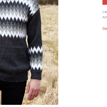
La
Art
Ge