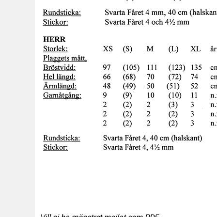
Vill ni ha mönstret mailat som PDF