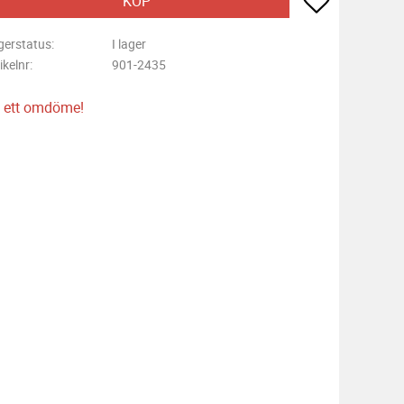
KÖP
gerstatus
I lager
ikelnr
901-2435
 ett omdöme!