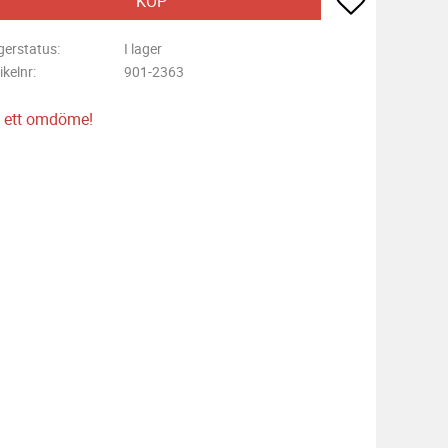
KÖP
gerstatus
I lager
ikelnr
901-2363
 ett omdöme!