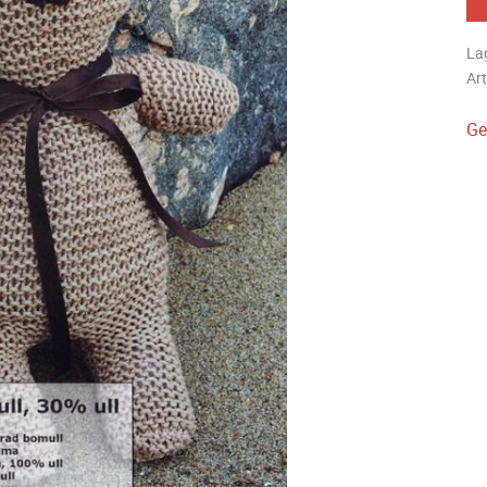
La
Art
Ge