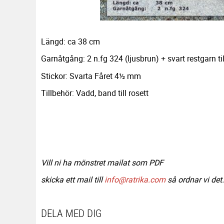
Längd: ca 38 cm
Garnåtgång: 2 n.fg 324 (ljusbrun) + svart restgarn ti
Stickor: Svarta Fåret 4½ mm
Tillbehör: Vadd, band till rosett
Vill ni ha mönstret mailat som PDF
skicka ett mail till
info@ratrika.com
så ordnar vi det.
DELA MED DIG