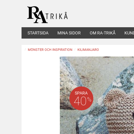
STARTSIDA
MINA SIDOR
OM RA-TRIKÅ
KUN
MÖNSTER OCH INSPIRATION
KILIMANJARO
SPARA
40
%